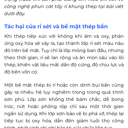
công nghệ phun cát tẩy rỉ khung thép tại bài viết
dưới đây.
Tác hại của rỉ sét và bề mặt thép bẩn
Khi thép tiếp xúc với không khí ẩm và oxy, phản
ứng oxy hóa sẽ xảy ra, tạo thành lớp rỉ sét màu nâu
đỏ trên bề mặt. Tuy chỉ là lớp mỏng ban đầu, nhưng
theo thời gian, rỉ sẽ lan rộng và ăn mòn sâu vào lõi
thép, khiến vật liệu mất dần độ cứng, độ chịu lực và
độ bền vốn có.
Một bề mặt thép bị rỉ hoặc còn dính bụi bẩn cũng
gây ra nhiều hệ lụy nghiêm trọng trong quá trình
sơn phủ. Lớp sơn không thể bám chắc, dễ bong
tróc, nứt hoặc phồng rộp chỉ sau một thời gian
ngắn sử dụng. Khi lớp sơn bảo vệ bị phá vỡ, thép lại
tiếp tục bị oxy hóa, dẫn đến giảm tuổi thọ công
trình, phát sinh chi phí bảo trì, sửa chữa liên tục.