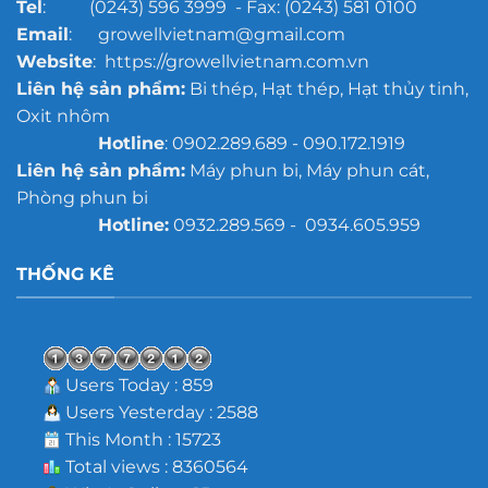
Tel
: (0243) 596 3999 - Fax: (0243) 581 0100
Email
: growellvietnam@gmail.com
Website
: https://growellvietnam.com.vn
Liên hệ sản phẩm:
Bi thép, Hạt thép, Hạt thủy tinh,
Oxit nhôm
Hotline
: 0902.289.689 - 090.172.1919
Liên hệ sản phẩm:
Máy phun bi, Máy phun cát,
Phòng phun bi
Hotline:
0932.289.569 - 0934.605.959
THỐNG KÊ
Users Today : 859
Users Yesterday : 2588
This Month : 15723
Total views : 8360564