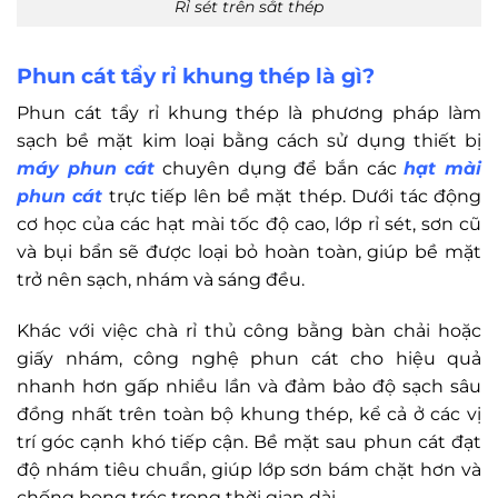
Rỉ sét trên sắt thép
Phun cát tẩy rỉ khung thép là gì?
Phun cát tẩy rỉ khung thép là phương pháp làm
sạch bề mặt kim loại bằng cách sử dụng thiết bị
máy phun cát
chuyên dụng để bắn các
hạt mài
phun cát
trực tiếp lên bề mặt thép. Dưới tác động
cơ học của các hạt mài tốc độ cao, lớp rỉ sét, sơn cũ
và bụi bẩn sẽ được loại bỏ hoàn toàn, giúp bề mặt
trở nên sạch, nhám và sáng đều.
Khác với việc chà rỉ thủ công bằng bàn chải hoặc
giấy nhám, công nghệ phun cát cho hiệu quả
nhanh hơn gấp nhiều lần và đảm bảo độ sạch sâu
đồng nhất trên toàn bộ khung thép, kể cả ở các vị
trí góc cạnh khó tiếp cận. Bề mặt sau phun cát đạt
độ nhám tiêu chuẩn, giúp lớp sơn bám chặt hơn và
chống bong tróc trong thời gian dài.