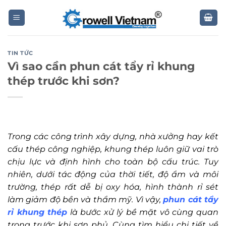
Skip
to
content
TIN TỨC
Vì sao cần phun cát tẩy rỉ khung
thép trước khi sơn?
Trong các công trình xây dựng, nhà xưởng hay kết
cấu thép công nghiệp, khung thép luôn giữ vai trò
chịu lực và định hình cho toàn bộ cấu trúc. Tuy
nhiên, dưới tác động của thời tiết, độ ẩm và môi
trường, thép rất dễ bị oxy hóa, hình thành rỉ sét
làm giảm độ bền và thẩm mỹ. Vì vậy,
phun cát tẩy
rỉ khung thép
là bước xử lý bề mặt vô cùng quan
trọng trước khi sơn phủ. Cùng tìm hiểu chi tiết về