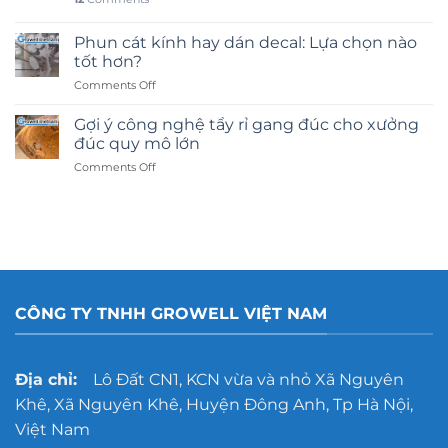
Phun cát kính hay dán decal: Lựa chọn nào
tốt hơn?
on
Comments Off
Phun
cát
Gợi ý công nghệ tẩy rỉ gang đúc cho xưởng
kính
đúc quy mô lớn
hay
on
Comments Off
dán
Gợi
decal:
ý
Lựa
công
chọn
nghệ
nào
tẩy
tốt
rỉ
hơn?
gang
đúc
CÔNG TY TNHH GROWELL VIỆT NAM
cho
xưởng
đúc
quy
Địa chỉ:
Lô Đất CN1, KCN vừa và nhỏ Xã Nguyên
mô
Khê, Xã Nguyên Khê, Huyện Đông Anh, Tp Hà Nội,
lớn
Việt Nam