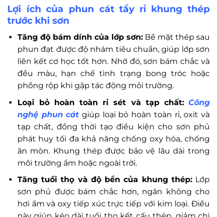
Lợi ích của phun cát tẩy rỉ khung thép
trước khi sơn
Tăng độ bám dính của lớp sơn:
Bề mặt thép sau
phun đạt được độ nhám tiêu chuẩn, giúp lớp sơn
liên kết cơ học tốt hơn. Nhờ đó, sơn bám chắc và
đều màu, hạn chế tình trạng bong tróc hoặc
phồng rộp khi gặp tác động môi trường.
Loại bỏ hoàn toàn rỉ sét và tạp chất:
Công
nghệ phun cát
giúp loại bỏ hoàn toàn rỉ, oxit và
tạp chất, đồng thời tạo điều kiện cho sơn phủ
phát huy tối đa khả năng chống oxy hóa, chống
ăn mòn. Khung thép được bảo vệ lâu dài trong
môi trường ẩm hoặc ngoài trời.
Tăng tuổi thọ và độ bền của khung thép:
Lớp
sơn phủ được bám chắc hơn, ngăn không cho
hơi ẩm và oxy tiếp xúc trực tiếp với kim loại. Điều
này giúp kéo dài tuổi thọ kết cấu thép, giảm chi