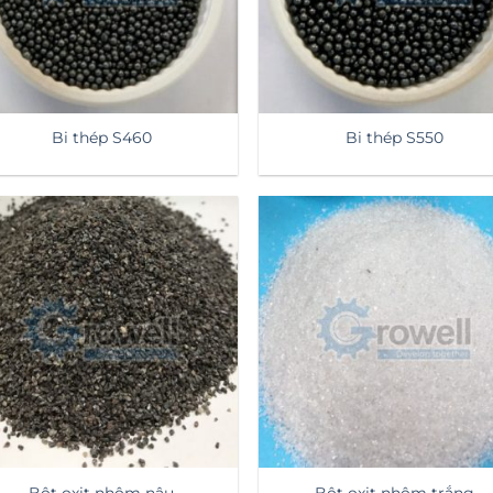
Bi thép S460
Bi thép S550
Bột oxit nhôm nâu
Bột oxit nhôm trắng