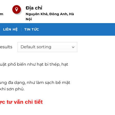
Địa chỉ
om
Nguyên Khê, Đông Anh, Hà
Nội
LIÊN HỆ
TIN TỨC
results
uật phổ biến như hạt bi thép, hạt
dụng đa dạng, như làm sạch bề mặt
 khi sơn phủ.
c tư vấn chi tiết