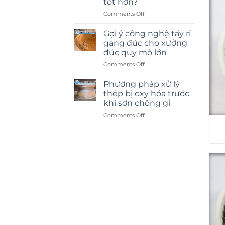
tốt hơn?
on
Comments Off
Phun
cát
Gợi ý công nghệ tẩy rỉ
kính
gang đúc cho xưởng
hay
đúc quy mô lớn
dán
on
Comments Off
decal:
Gợi
Lựa
ý
chọn
Phương pháp xử lý
công
nào
thép bị oxy hóa trước
nghệ
tốt
khi sơn chống gỉ
tẩy
hơn?
on
Comments Off
rỉ
Phương
gang
pháp
đúc
xử
cho
lý
xưởng
thép
đúc
bị
quy
oxy
mô
hóa
lớn
trước
khi
sơn
chống