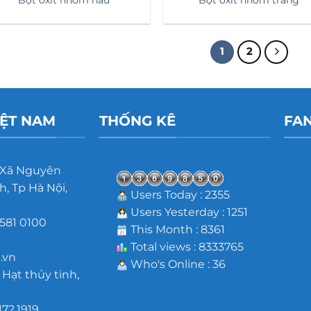
1
2
IỆT NAM
THỐNG KÊ
FA
 Xã Nguyên
, Tp Hà Nội,
Users Today : 2355
Users Yesterday : 1251
581 0100
This Month : 8361
m
Total views : 8333765
.vn
Who's Online : 36
 Hạt thủy tinh,
172.1919