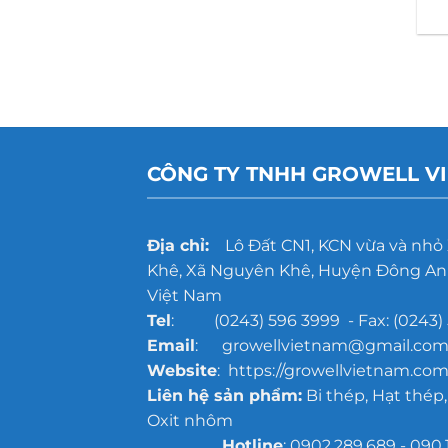
CÔNG TY TNHH GROWELL V
Địa chỉ:
Lô Đất CN1, KCN vừa và nhỏ
Khê, Xã Nguyên Khê, Huyện Đông Anh
Việt Nam
Tel
: (0243) 596 3999 - Fax: (0243) 
Email
: growellvietnam@gmail.co
Website
: https://growellvietnam.com
Liên hệ sản phẩm:
Bi thép, Hạt thép,
Oxit nhôm
Hotline
: 0902.289.689 - 090.