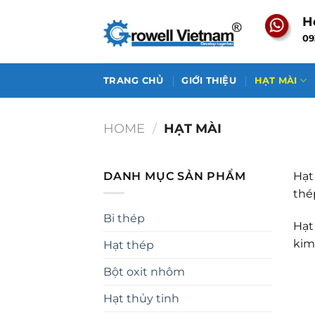
Skip
H
to
09
content
TRANG CHỦ
GIỚI THIỆU
HẠT MÀI
HOME
/
HẠT MÀI
DANH MỤC SẢN PHẨM
Hạt
thé
Bi thép
Hạt
kim
Hạt thép
Bột oxit nhôm
Hạt thủy tinh