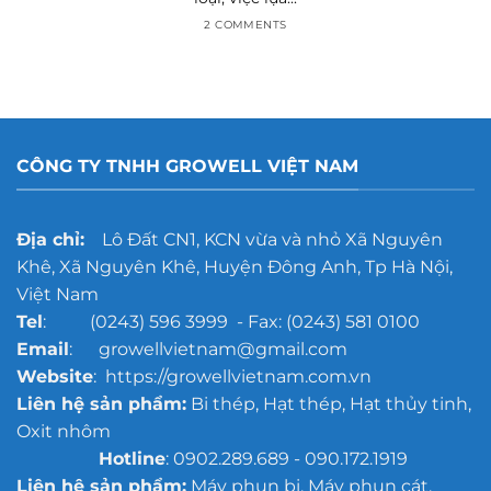
2 COMMENTS
CÔNG TY TNHH GROWELL VIỆT NAM
Địa chỉ:
Lô Đất CN1, KCN vừa và nhỏ Xã Nguyên
Khê, Xã Nguyên Khê, Huyện Đông Anh, Tp Hà Nội,
Việt Nam
Tel
: (0243) 596 3999 - Fax: (0243) 581 0100
Email
: growellvietnam@gmail.com
Website
: https://growellvietnam.com.vn
Liên hệ sản phẩm:
Bi thép, Hạt thép, Hạt thủy tinh,
Oxit nhôm
Hotline
: 0902.289.689 - 090.172.1919
Liên hệ sản phẩm:
Máy phun bi, Máy phun cát,