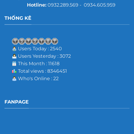
Hotline:
0932.289.569 - 0934.605.959
THỐNG KÊ
Users Today : 2540
Users Yesterday : 3072
This Month : 11618
Total views : 8346451
Who's Online : 22
FANPAGE