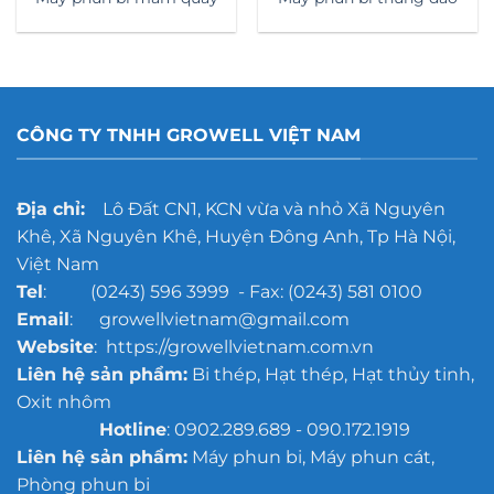
CÔNG TY TNHH GROWELL VIỆT NAM
Địa chỉ:
Lô Đất CN1, KCN vừa và nhỏ Xã Nguyên
Khê, Xã Nguyên Khê, Huyện Đông Anh, Tp Hà Nội,
Việt Nam
Tel
: (0243) 596 3999 - Fax: (0243) 581 0100
Email
: growellvietnam@gmail.com
Website
: https://growellvietnam.com.vn
Liên hệ sản phẩm:
Bi thép, Hạt thép, Hạt thủy tinh,
Oxit nhôm
Hotline
: 0902.289.689 - 090.172.1919
Liên hệ sản phẩm:
Máy phun bi, Máy phun cát,
Phòng phun bi