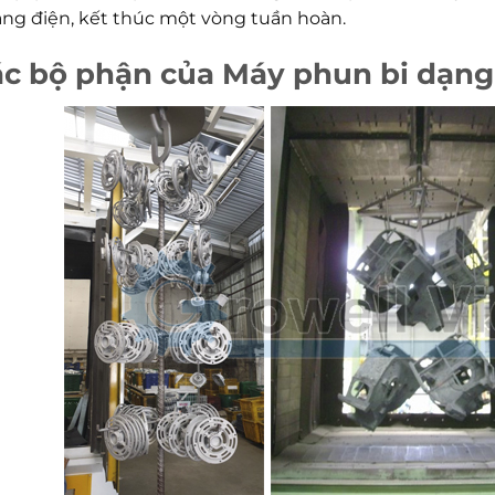
ăng điện, kết thúc một vòng tuần hoàn.
c bộ phận của Máy phun bi dạng