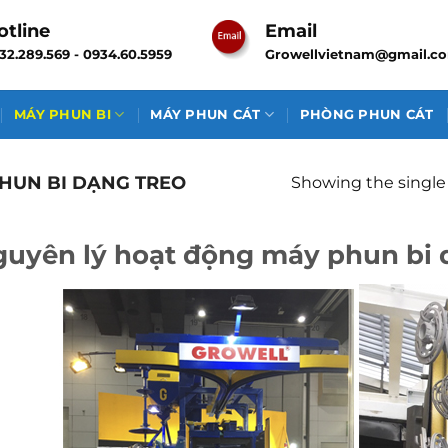
otline
Email
32.289.569 - 0934.60.5959
Growellvietnam@gmail.c
MÁY PHUN BI
MÁY PHUN CÁT
PHÒNG PHUN CÁT
HUN BI DẠNG TREO
Showing the single 
uyên lý hoạt động máy phun bi 