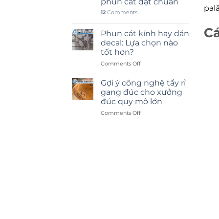
phun cát đạt chuẩn
pal
12
Comments
Cá
Phun cát kính hay dán
decal: Lựa chọn nào
tốt hơn?
on
Comments Off
Phun
cát
Gợi ý công nghệ tẩy rỉ
kính
gang đúc cho xưởng
hay
đúc quy mô lớn
dán
on
Comments Off
decal:
Gợi
Lựa
ý
chọn
công
nào
nghệ
tốt
tẩy
hơn?
rỉ
gang
đúc
cho
xưởng
đúc
quy