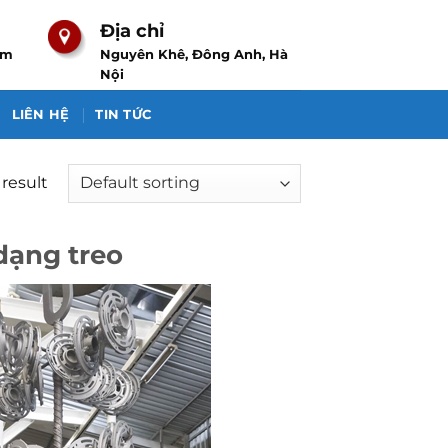
Địa chỉ
om
Nguyên Khê, Đông Anh, Hà
Nội
LIÊN HỆ
TIN TỨC
result
dạng treo