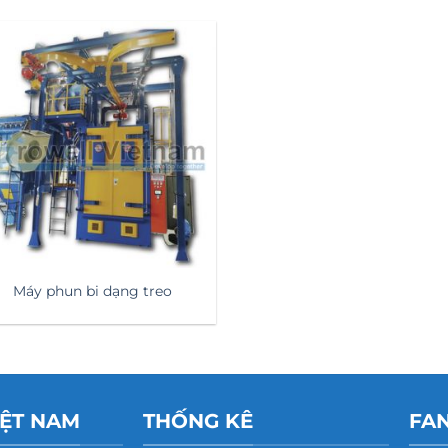
Máy phun bi dạng treo
IỆT NAM
THỐNG KÊ
FA