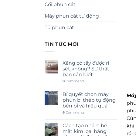
Cối phun cát
Máy phun cát tự động
Tủ phun cát
TIN TỨC MỚI
Xăng có tẩy được rỉ
sét không? Sự thật
bạn cần biết
8
Comments
Bí quyết chọn máy
Máy
phun bi thép tự động
phu
bền bỉ và hiệu quả
phư
6
Comments
Cùn
Cách tạo nhám bề
khi
mặt kim loại bằng
rồi