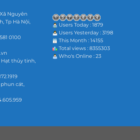
 Xã Nguyên
, Tp Hà Nội,
Users Today : 1879
Users Yesterday : 3198
581 0100
This Month : 14155
m
Total views : 8355303
.vn
Who's Online : 23
 Hạt thủy tinh,
172.1919
 phun cát,
4.605.959