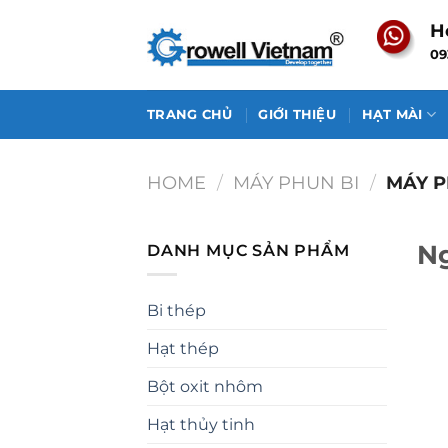
Skip
H
to
09
content
TRANG CHỦ
GIỚI THIỆU
HẠT MÀI
HOME
/
MÁY PHUN BI
/
MÁY P
Ng
DANH MỤC SẢN PHẨM
Bi thép
Hạt thép
Bột oxit nhôm
Hạt thủy tinh