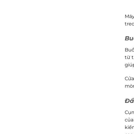
mô
lớn
Máy
tre
Bu
Buồ
từ 
giú
Cửa
mòn
Đầ
Cụm
của
kiể