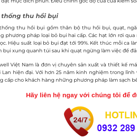
, đạt mục đích phun. Điều chỉnh góc độ của cửa kiểm so
 thống thu hồi bụi
thống thu hồi bụi gồm thân bộ thu hồi bụi, quạt, ng
g phương pháp loại bỏ bụi hai cấp. Các hạt lớn rơi qua 
 lọc. Hiệu suất loại bỏ bụi đạt tới 99%. Kết thúc mỗi ca 
h bụi xung quanh túi sau khi quạt ngừng làm việc để đả
well Việt Nam là đơn vị chuyên sản xuất và thiết kế 
i Lan hiện đại. Với hơn 25 năm kinh nghiệm trong lĩnh
g cấp cho khách hàng những phương pháp làm sạch bề 
Hãy liên hệ ngay với chúng tôi để đ