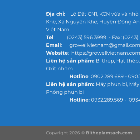
Địa chỉ:
Lô Đất CN1, KCN vừa và nhỏ
Khê, Xã Nguyên Khê, Huyện Đông Anh
Việt Nam
Tel
: (0243) 596 3999 - Fax: (0243) 
Email
: growellvietnam@gmail.co
Website
: https://growellvietnam.com
Liên hệ sản phẩm:
Bi thép, Hạt thép,
Oxit nhôm
Hotline
: 0902.289.689 - 090.
Liên hệ sản phẩm:
Máy phun bi, Máy
Phòng phun bi
Hotline:
0932.289.569 - 093
Copyright 2026 ©
Bitheplamsach.com