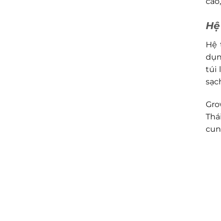
cao
Hệ
Hệ 
dụn
túi
sạc
Gro
Thá
cun