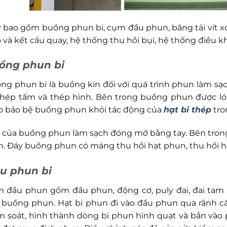
 bao gồm buồng phun bi, cụm đầu phun, băng tải vít xoắn
o và kết cấu quay, hệ thống thu hồi bụi, hệ thống điều k
ồng phun bi
ng phun bi là buồng kín đối với quá trình phun làm s
thép tấm và thép hình. Bên trong buồng phun được ló
p bảo bệ buồng phun khỏi tác động của
hạt bi thép
tro
 của buồng phun làm sạch đóng mở bằng tay. Bên trong
. Đáy buồng phun có máng thu hồi hạt phun, thu hồi 
u phun bi
 đầu phun gồm đầu phun, động cơ, puly đai, đai tam g
 buồng phun. Hạt bi phun đi vào đầu phun qua rãnh cấ
m soát, hình thành dòng bi phun hình quạt và bắn vào p