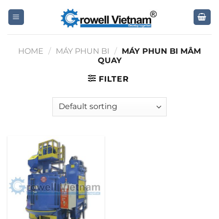
Skip
to
content
HOME
/
MÁY PHUN BI
/
MÁY PHUN BI MÂM
QUAY
FILTER