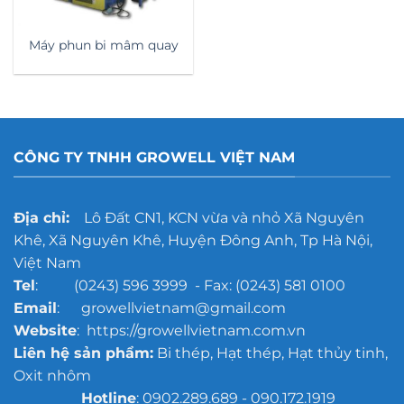
Máy phun bi mâm quay
CÔNG TY TNHH GROWELL VIỆT NAM
Địa chỉ:
Lô Đất CN1, KCN vừa và nhỏ Xã Nguyên
Khê, Xã Nguyên Khê, Huyện Đông Anh, Tp Hà Nội,
Việt Nam
Tel
: (0243) 596 3999 - Fax: (0243) 581 0100
Email
: growellvietnam@gmail.com
Website
: https://growellvietnam.com.vn
Liên hệ sản phẩm:
Bi thép, Hạt thép, Hạt thủy tinh,
Oxit nhôm
Hotline
: 0902.289.689 - 090.172.1919