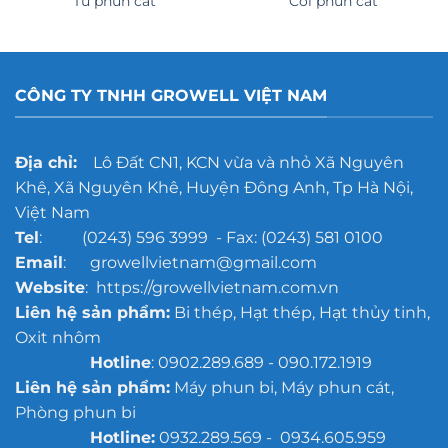
Tủ phun cát
Cối phun cát
CÔNG TY TNHH GROWELL VIỆT NAM
Địa chỉ:
Lô Đất CN1, KCN vừa và nhỏ Xã Nguyên
Khê, Xã Nguyên Khê, Huyện Đông Anh, Tp Hà Nội,
Việt Nam
Tel
: (0243) 596 3999 - Fax: (0243) 581 0100
Email
: growellvietnam@gmail.com
Website
: https://growellvietnam.com.vn
Liên hệ sản phẩm:
Bi thép, Hạt thép, Hạt thủy tinh,
Oxit nhôm
Hotline
: 0902.289.689 - 090.172.1919
Liên hệ sản phẩm:
Máy phun bi, Máy phun cát,
Phòng phun bi
Hotline:
0932.289.569 - 0934.605.959