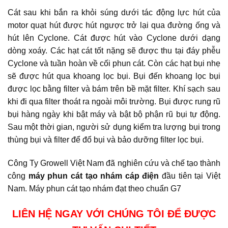
Cát sau khi bắn ra khỏi súng dưới tác động lực hút của
motor quạt hút được hút ngược trở lại qua đường ống và
hút lên Cyclone. Cát được hút vào Cyclone dưới dạng
dòng xoáy. Các hạt cát tốt nặng sẽ được thu tại đáy phễu
Cyclone và tuần hoàn về cối phun cát. Còn các hạt bụi nhẹ
sẽ được hút qua khoang lọc bụi. Bụi đến khoang lọc bụi
được lọc bằng filter và bám trên bề mặt filter. Khí sạch sau
khi đi qua filter thoát ra ngoài môi trường. Bụi được rung rũ
bụi hàng ngày khi bật máy và bật bộ phận rũ bụi tự động.
Sau một thời gian, người sử dụng kiểm tra lượng bụi trong
thùng bụi và filter để đổ bụi và bảo dưỡng filter lọc bụi.
Công Ty Growell Việt Nam đã nghiên cứu và chế tạo thành
công
máy phun cát tạo nhám cáp điện
đầu tiên tại Việt
Nam.
Máy phun cát tạo nhám đạt theo chuẩn G7
LIÊN HỆ NGAY VỚI CHÚNG TÔI ĐỂ ĐƯỢC