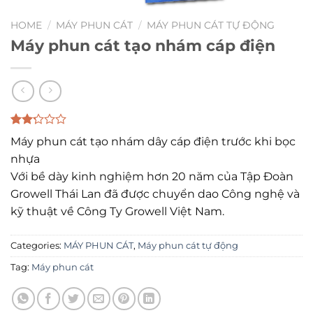
HOME
/
MÁY PHUN CÁT
/
MÁY PHUN CÁT TỰ ĐỘNG
Máy phun cát tạo nhám cáp điện
Rated
9
Máy phun cát tạo nhám dây cáp điện trước khi bọc
2.22
out
nhựa
of 5
Với bề dày kinh nghiệm hơn 20 năm của Tập Đoàn
based
on
Growell Thái Lan đã được chuyển dao Công nghệ và
customer
kỹ thuật về Công Ty Growell Việt Nam.
ratings
Categories:
MÁY PHUN CÁT
,
Máy phun cát tự động
Tag:
Máy phun cát