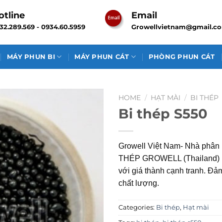
otline
Email
32.289.569 - 0934.60.5959
Growellvietnam@gmail.c
MÁY PHUN BI
MÁY PHUN CÁT
PHÒNG PHUN CÁT
HOME
/
HẠT MÀI
/
BI THÉP
Bi thép S550
Growell Việt Nam- Nhà phân
THÉP GROWELL (Thailand) uy
với giá thành cạnh tranh. Đảm
chất lượng.
Categories:
Bi thép
,
Hạt mài