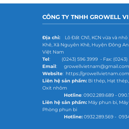
CÔNG TY TNHH GROWELL V
Địa chỉ:
Lô Đất CN1, KCN vừa và nhỏ
Khê, Xã Nguyên Khê, Huyện Đông Anh
Việt Nam
Tel
: (0243) 596 3999 - Fax: (0243) 
Email
: growellvietnam@gmail.co
Website
: https://growellvietnam.com
Liên hệ sản phẩm:
Bi thép, Hạt thép,
Oxit nhôm
Hotline
: 0902.289.689 - 090.
Liên hệ sản phẩm:
Máy phun bi, Máy
Phòng phun bi
Hotline:
0932.289.569 - 093