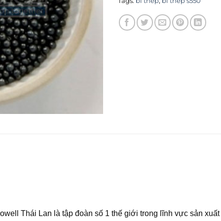
Tags:
bi thép
,
bi thép s550
ll Thái Lan là tập đoàn số 1 thế giới trong lĩnh vực sản xuất