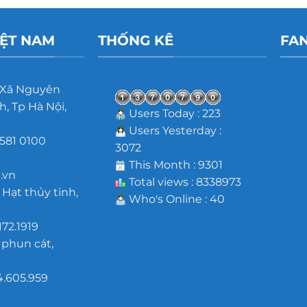
IỆT NAM
THỐNG KÊ
FA
 Xã Nguyên
, Tp Hà Nội,
Users Today : 223
Users Yesterday :
581 0100
3072
m
This Month : 9301
.vn
Total views : 8338973
 Hạt thủy tinh,
Who's Online : 40
172.1919
 phun cát,
4.605.959