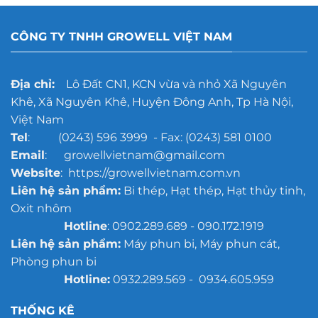
CÔNG TY TNHH GROWELL VIỆT NAM
Địa chỉ:
Lô Đất CN1, KCN vừa và nhỏ Xã Nguyên
Khê, Xã Nguyên Khê, Huyện Đông Anh, Tp Hà Nội,
Việt Nam
Tel
: (0243) 596 3999 - Fax: (0243) 581 0100
Email
: growellvietnam@gmail.com
Website
: https://growellvietnam.com.vn
Liên hệ sản phẩm:
Bi thép, Hạt thép, Hạt thủy tinh,
Oxit nhôm
Hotline
: 0902.289.689 - 090.172.1919
Liên hệ sản phẩm:
Máy phun bi, Máy phun cát,
Phòng phun bi
Hotline:
0932.289.569 - 0934.605.959
THỐNG KÊ