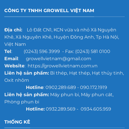
CÔNG TY TNHH GROWELL VIỆT NAM
Địa chỉ:
Lô Đất CN1, KCN vừa và nhỏ Xã Nguyên
Khê, Xã Nguyên Khê, Huyện Đông Anh, Tp Hà Nội,
Việt Nam
Tel
: (0243) 596 3999 - Fax: (0243) 581 0100
Email
: growellvietnam@gmail.com
Website
: https://growellvietnam.com.vn
Liên hệ sản phẩm:
Bi thép, Hạt thép, Hạt thủy tinh,
Oxit nhôm
Hotline
: 0902.289.689 - 090.172.1919
Liên hệ sản phẩm:
Máy phun bi, Máy phun cát,
Phòng phun bi
Hotline:
0932.289.569 - 0934.605.959
THỐNG KÊ