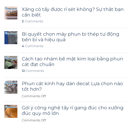
Xăng có tẩy được rỉ sét không? Sự thật bạn
cần biết
3
Comments
Bí quyết chọn máy phun bi thép tự động
bền bỉ và hiệu quả
4
Comments
Cách tạo nhám bề mặt kim loại bằng phun
cát đạt chuẩn
12
Comments
Phun cát kính hay dán decal: Lựa chọn nào
tốt hơn?
on
Comments Off
Phun
cát
Gợi ý công nghệ tẩy rỉ gang đúc cho xưởng
kính
đúc quy mô lớn
hay
on
Comments Off
dán
Gợi
decal:
ý
Lựa