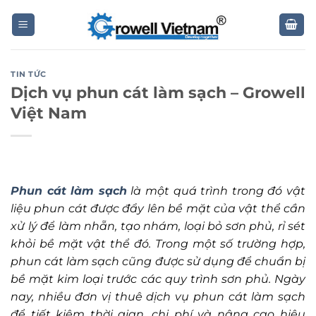
Skip
to
content
TIN TỨC
Dịch vụ phun cát làm sạch – Growell
Việt Nam
Phun cát làm sạch
là một quá trình trong đó vật
liệu phun cát được đẩy lên bề mặt của vật thể cần
xử lý để làm nhẵn, tạo nhám, loại bỏ sơn phủ, rỉ sét
khỏi bề mặt vật thể đó. Trong một số trường hợp,
phun cát làm sạch cũng được sử dụng để chuẩn bị
bề mặt kim loại trước các quy trình sơn phủ. Ngày
nay, nhiều đơn vị thuê dịch vụ phun cát làm sạch
để tiết kiệm thời gian, chi phí và nâng cao hiệu