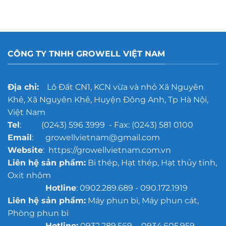
công
chọn
nghệ
nào
tẩy
tốt
rỉ
hơn?
gang
đúc
CÔNG TY TNHH GROWELL VIỆT NAM
cho
xưởng
đúc
quy
Địa chỉ:
Lô Đất CN1, KCN vừa và nhỏ Xã Nguyên
mô
Khê, Xã Nguyên Khê, Huyện Đông Anh, Tp Hà Nội,
lớn
Việt Nam
Tel
: (0243) 596 3999 - Fax: (0243) 581 0100
Email
: growellvietnam@gmail.com
Website
: https://growellvietnam.com.vn
Liên hệ sản phẩm:
Bi thép, Hạt thép, Hạt thủy tinh,
Oxit nhôm
Hotline
: 0902.289.689 - 090.172.1919
Liên hệ sản phẩm:
Máy phun bi, Máy phun cát,
Phòng phun bi
Hotline:
0932.289.569 - 0934.605.959