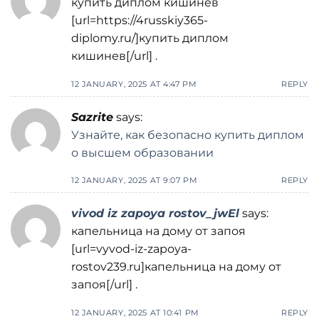
купить диплом кишинев
[url=https://4russkiy365-
diplomy.ru/]купить диплом
кишинев[/url] .
12 JANUARY, 2025 AT 4:47 PM
REPLY
Sazrite
says:
Узнайте, как безопасно купить диплом
о высшем образовании
12 JANUARY, 2025 AT 9:07 PM
REPLY
vivod iz zapoya rostov_jwEl
says:
капельница на дому от запоя
[url=vyvod-iz-zapoya-
rostov239.ru]капельница на дому от
запоя[/url] .
12 JANUARY, 2025 AT 10:41 PM
REPLY