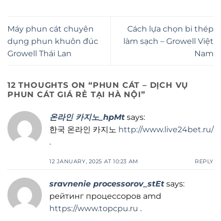
Máy phun cát chuyên
Cách lựa chọn bi thép
dụng phun khuôn đúc
làm sạch – Growell Việt
Growell Thái Lan
Nam
12 THOUGHTS ON “
PHUN CÁT – DỊCH VỤ
PHUN CÁT GIÁ RẺ TẠI HÀ NỘI
”
온라인 카지노_hpMt
says:
한국 온라인 카지노
http://www.live24bet.ru/
.
12 JANUARY, 2025 AT 10:23 AM
REPLY
sravnenie processorov_stEt
says:
рейтинг процессоров amd
https://www.topcpu.ru
.