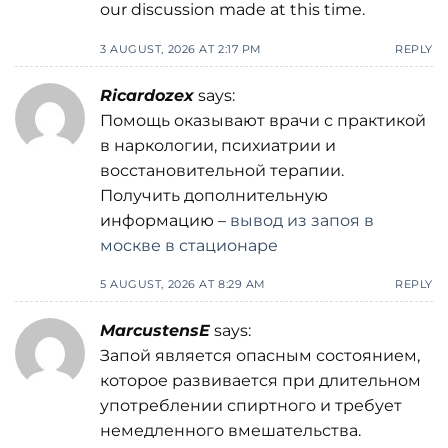
our discussion made at this time.
3 AUGUST, 2026 AT 2:17 PM
REPLY
Ricardozex
says:
Помощь оказывают врачи с практикой
в наркологии, психиатрии и
восстановительной терапии.
Получить дополнительную
информацию –
вывод из запоя в
москве в стационаре
5 AUGUST, 2026 AT 8:29 AM
REPLY
MarcustensE
says:
Запой является опасным состоянием,
которое развивается при длительном
употреблении спиртного и требует
немедленного вмешательства.