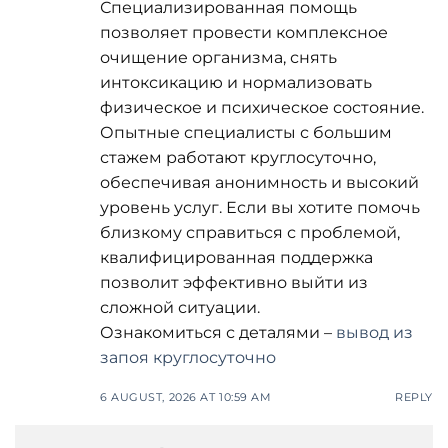
Специализированная помощь
позволяет провести комплексное
очищение организма, снять
интоксикацию и нормализовать
физическое и психическое состояние.
Опытные специалисты с большим
стажем работают круглосуточно,
обеспечивая анонимность и высокий
уровень услуг. Если вы хотите помочь
близкому справиться с проблемой,
квалифицированная поддержка
позволит эффективно выйти из
сложной ситуации.
Ознакомиться с деталями –
вывод из
запоя круглосуточно
6 AUGUST, 2026 AT 10:59 AM
REPLY