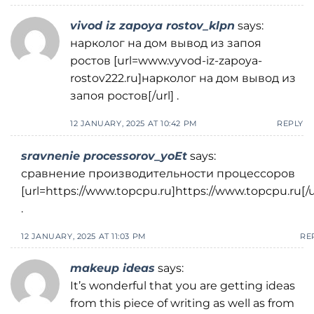
vivod iz zapoya rostov_klpn
says:
нарколог на дом вывод из запоя
ростов [url=www.vyvod-iz-zapoya-
rostov222.ru]нарколог на дом вывод из
запоя ростов[/url] .
12 JANUARY, 2025 AT 10:42 PM
REPLY
sravnenie processorov_yoEt
says:
сравнение производительности процессоров
[url=https://www.topcpu.ru]https://www.topcpu.ru[/u
.
12 JANUARY, 2025 AT 11:03 PM
RE
makeup ideas
says:
It’s wonderful that you are getting ideas
from this piece of writing as well as from