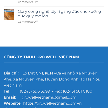
on
Comments Off
Phun
cát
Gợi ý công nghệ tẩy rỉ gang đúc cho xưởng
kính
đúc quy mô lớn
hay
on
Comments Off
dán
Gợi
decal:
ý
Lựa
công
chọn
nghệ
nào
tẩy
tốt
rỉ
hơn?
gang
đúc
CÔNG TY TNHH GROWELL VIỆT NAM
cho
xưởng
đúc
quy
Địa chỉ:
Lô Đất CN1, KCN vừa và nhỏ Xã Nguyên
mô
Khê, Xã Nguyên Khê, Huyện Đông Anh, Tp Hà Nội,
lớn
Việt Nam
Tel
: (0243) 596 3999 - Fax: (0243) 581 0100
Email
: growellvietnam@gmail.com
Website
: https://growellvietnam.com.vn