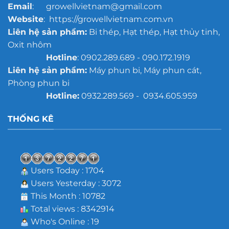
Email
: growellvietnam@gmail.com
Website
: https://growellvietnam.com.vn
Liên hệ sản phẩm:
Bi thép, Hạt thép, Hạt thủy tinh,
Oxit nhôm
Hotline
: 0902.289.689 - 090.172.1919
Liên hệ sản phẩm:
Máy phun bi, Máy phun cát,
Phòng phun bi
Hotline:
0932.289.569 - 0934.605.959
THỐNG KÊ
Users Today : 1704
Users Yesterday : 3072
This Month : 10782
Total views : 8342914
Who's Online : 19