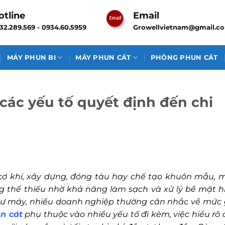
otline
Email
32.289.569 - 0934.60.5959
Growellvietnam@gmail.c
MÁY PHUN BI
MÁY PHUN CÁT
PHÒNG PHUN CÁT
các yếu tố quyết định đến chi
ơ khí, xây dựng, đóng tàu hay chế tạo khuôn mẫu, 
ng thể thiếu nhờ khả năng làm sạch và xử lý bề mặt h
 tư máy, nhiều doanh nghiệp thường cân nhắc về mức 
n cát
phụ thuộc vào nhiều yếu tố đi kèm, việc hiểu rõ 