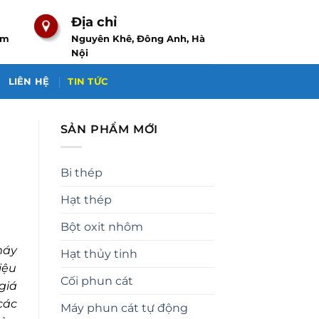
Địa chỉ
om
Nguyên Khê, Đông Anh, Hà
Nội
LIÊN HỆ
TIN TỨC
SẢN PHẨM MỚI
Bi thép
Hạt thép
Bột oxit nhôm
máy
Hạt thủy tinh
iệu
Cối phun cát
giá
các
Máy phun cát tự động