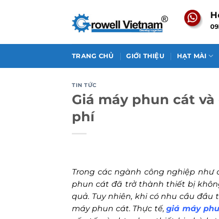
Skip
H
to
09
content
TRANG CHỦ
GIỚI THIỆU
HẠT MÀI
TIN TỨC
Giá máy phun cát và 
phí
Trong các ngành công nghiệp như c
phun cát đã trở thành thiết bị khô
quả. Tuy nhiên, khi có nhu cầu đầu
máy phun cát. Thực tế,
giá máy phu