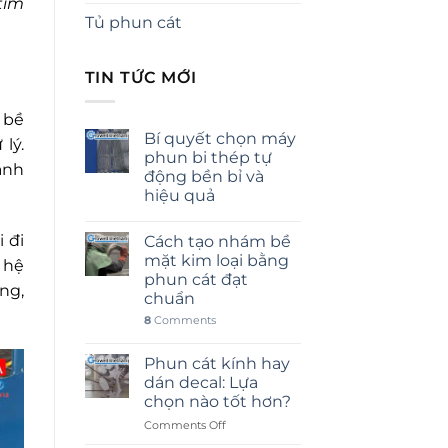
tìm
Tủ phun cát
TIN TỨC MỚI
 bề
Bí quyết chọn máy
lý.
phun bi thép tự
ành
động bền bỉ và
hiệu quả
 đi
Cách tạo nhám bề
mặt kim loại bằng
 hệ
phun cát đạt
ng,
chuẩn
8
Comments
Phun cát kính hay
dán decal: Lựa
chọn nào tốt hơn?
on
Comments Off
Phun