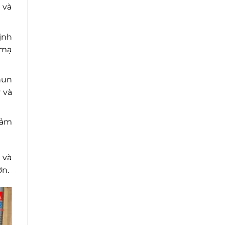
 và
ịnh
 mạ
phun
 và
đảm
 và
ớn.