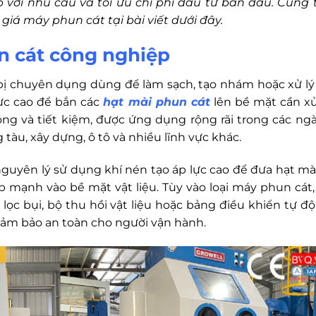
p với nhu cầu và tối ưu chi phí đầu tư ban đầu. Cùng 
 giá máy phun cát tại bài viết dưới đây.
n cát công nghiệp
 bị chuyên dụng dùng để làm sạch, tạo nhám hoặc xử lý
lực cao để bắn các
hạt mài phun cát
lên bề mặt cần xử 
óng và tiết kiệm, được ứng dụng rộng rãi trong các ng
tàu, xây dựng, ô tô và nhiều lĩnh vực khác.
uyên lý sử dụng khí nén tạo áp lực cao để đưa hạt mài
p mạnh vào bề mặt vật liệu. Tùy vào loại máy phun cát,
ọc bụi, bộ thu hồi vật liệu hoặc bảng điều khiển tự độ
đảm bảo an toàn cho người vận hành.