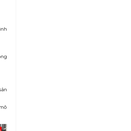
ình
ông
sản
 mô