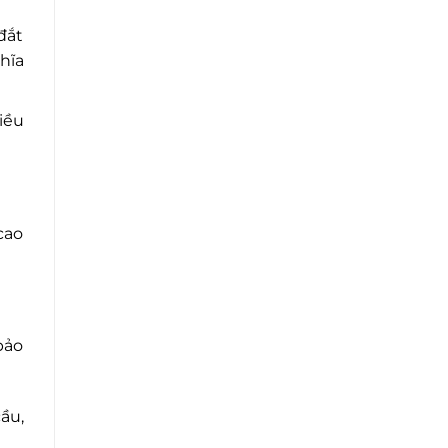
đắt
hĩa
iều
cao
bảo
ầu,