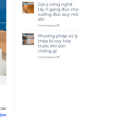
cát
Gợi ý công nghệ
kính
tẩy rỉ gang đúc cho
hay
xưởng đúc quy mô
dán
lớn
decal:
Lựa
on
Comments Off
chọn
Gợi
nào
ý
Phương pháp xử lý
tốt
công
thép bị oxy hóa
hơn?
nghệ
trước khi sơn
tẩy
chống gỉ
rỉ
gang
on
Comments Off
đúc
Phương
cho
pháp
xưởng
xử
đúc
lý
quy
thép
mô
bị
lớn
oxy
hóa
trước
khi
sơn
các
chống
làm
gỉ