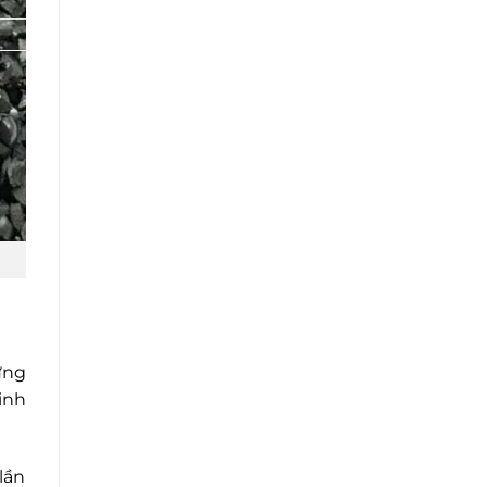
ứng
inh
lần