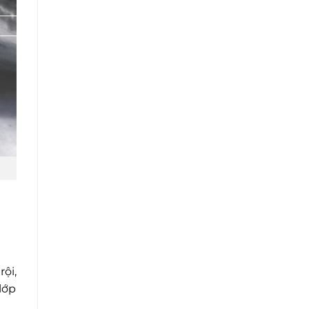
ội,
lớp