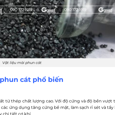
Vật liệu mài phun cát
i phun cát phổ biến
t từ thép chất lượng cao. Với độ cứng và độ bền vượt tr
các ứng dụng tăng cứng bề mặt, làm sạch rỉ sét và tẩy 
chi tiết cơ khí.