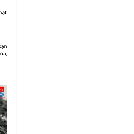
mặt
oạn
ứa,