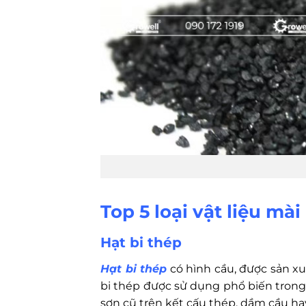
Top 5 loại vật liệu mà
Hạt bi thép
Hạt bi thép
có hình cầu, được sản xuấ
bi thép được sử dụng phổ biến trong 
sơn cũ trên kết cấu thép, dầm cầu hay 