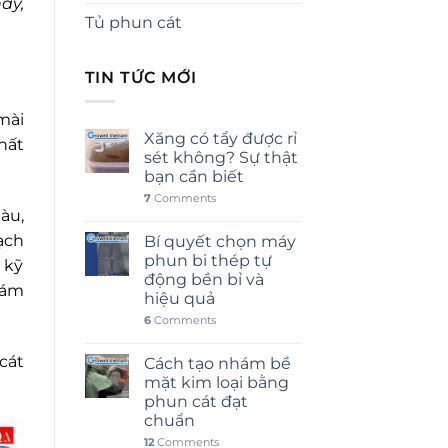
ay,
Tủ phun cát
TIN TỨC MỚI
mài
Xăng có tẩy được rỉ
hất
sét không? Sự thật
bạn cần biết
7
Comments
àu,
ạch
Bí quyết chọn máy
phun bi thép tự
 kỹ
động bền bỉ và
bám
hiệu quả
6
Comments
cát
Cách tạo nhám bề
mặt kim loại bằng
phun cát đạt
chuẩn
12
Comments