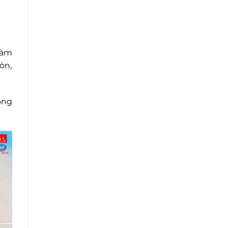
làm
òn,
ồng