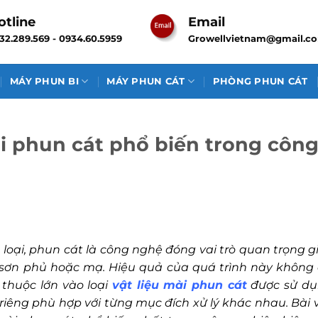
otline
Email
32.289.569 - 0934.60.5959
Growellvietnam@gmail.c
MÁY PHUN BI
MÁY PHUN CÁT
PHÒNG PHUN CÁT
mài phun cát phổ biến trong côn
 loại, phun cát là công nghệ đóng vai trò quan trọng g
 sơn phủ hoặc mạ. Hiệu quả của quá trình này không 
 thuộc lớn vào loại
vật liệu mài phun cát
được sử dụ
riêng phù hợp với từng mục đích xử lý khác nhau. Bài v