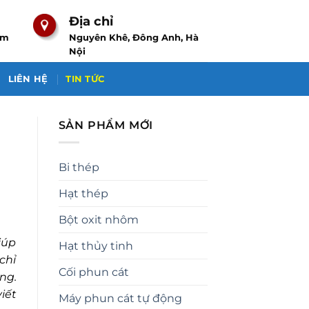
Địa chỉ
om
Nguyên Khê, Đông Anh, Hà
Nội
LIÊN HỆ
TIN TỨC
SẢN PHẨM MỚI
g
Bi thép
Hạt thép
Bột oxit nhôm
iúp
Hạt thủy tinh
chỉ
Cối phun cát
ng.
iết
Máy phun cát tự động