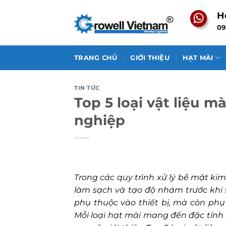
Skip
H
to
09
content
TRANG CHỦ
GIỚI THIỆU
HẠT MÀI
TIN TỨC
Top 5 loại vật liệu 
nghiệp
Trong các quy trình xử lý bề mặt kim
làm sạch và tạo độ nhám trước khi
phụ thuộc vào thiết bị, mà còn phụ
Mỗi loại hạt mài mang đến đặc tính 