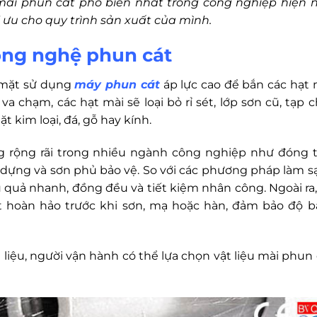
ệu mài phun cát phổ biến nhất trong công nghiệp hiện n
 ưu cho quy trình sản xuất của mình.
ông nghệ phun cát
 mặt sử dụng
máy phun cát
áp lực cao để bắn các hạt 
va chạm, các hạt mài sẽ loại bỏ rỉ sét, lớp sơn cũ, tạp c
 kim loại, đá, gỗ hay kính.
rộng rãi trong nhiều ngành công nghiệp như đóng t
ây dựng và sơn phủ bảo vệ. So với các phương pháp làm s
 quả nhanh, đồng đều và tiết kiệm nhân công. Ngoài ra,
t hoàn hảo trước khi sơn, mạ hoặc hàn, đảm bảo độ 
t liệu, người vận hành có thể lựa chọn vật liệu mài phun 