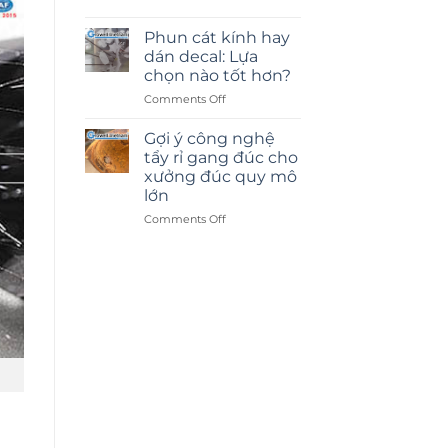
Phun cát kính hay
dán decal: Lựa
chọn nào tốt hơn?
on
Comments Off
Phun
cát
Gợi ý công nghệ
kính
tẩy rỉ gang đúc cho
hay
xưởng đúc quy mô
dán
lớn
decal:
Lựa
on
Comments Off
chọn
Gợi
nào
ý
tốt
công
hơn?
nghệ
tẩy
rỉ
gang
đúc
cho
xưởng
đúc
quy
mô