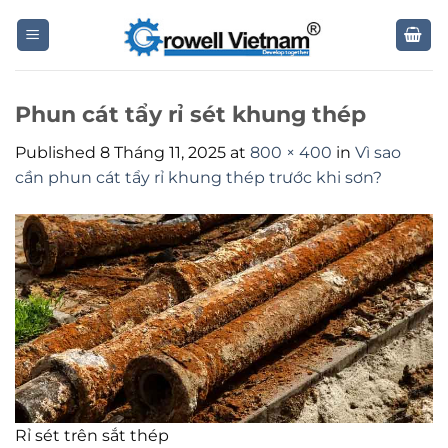
Skip
to
content
Phun cát tẩy rỉ sét khung thép
Published
8 Tháng 11, 2025
at
800 × 400
in
Vì sao
cần phun cát tẩy rỉ khung thép trước khi sơn?
Rỉ sét trên sắt thép