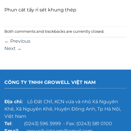
Phun cát tẩy rỉ sét khung thép
Both comments and trackbacks are currently closed.
←
Previous
Next
→
CÔNG TY TNHH GROWELL VIỆT NAM
Địa chỉ:
Lô Đất CN1, KCN vừa và nhỏ Xã Nguyên
Khê, Xã Nguyên Khê, Huyện Đông Anh, Tp Hà Nội,
Việt Nam
Tel
: (0243) 596 3999 - Fax: (0243) 581 0100
Email
: growellvietnam@gmail.com