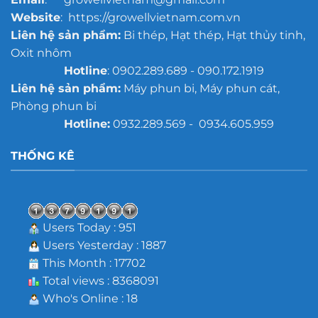
Website
: https://growellvietnam.com.vn
Liên hệ sản phẩm:
Bi thép, Hạt thép, Hạt thủy tinh,
Oxit nhôm
Hotline
: 0902.289.689 - 090.172.1919
Liên hệ sản phẩm:
Máy phun bi, Máy phun cát,
Phòng phun bi
Hotline:
0932.289.569 - 0934.605.959
THỐNG KÊ
Users Today : 951
Users Yesterday : 1887
This Month : 17702
Total views : 8368091
Who's Online : 18