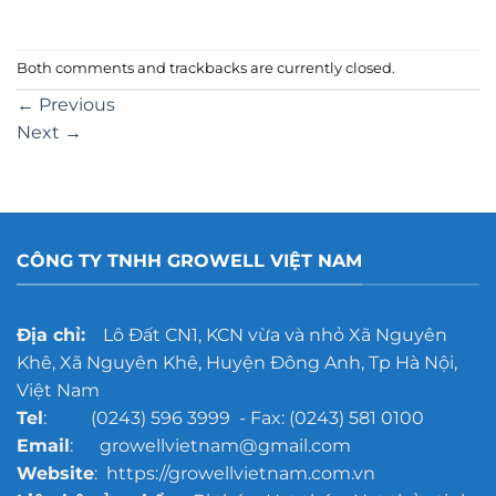
Both comments and trackbacks are currently closed.
←
Previous
Next
→
CÔNG TY TNHH GROWELL VIỆT NAM
Địa chỉ:
Lô Đất CN1, KCN vừa và nhỏ Xã Nguyên
Khê, Xã Nguyên Khê, Huyện Đông Anh, Tp Hà Nội,
Việt Nam
Tel
: (0243) 596 3999 - Fax: (0243) 581 0100
Email
: growellvietnam@gmail.com
Website
: https://growellvietnam.com.vn