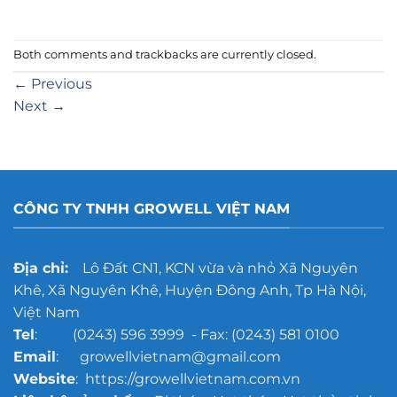
Both comments and trackbacks are currently closed.
←
Previous
Next
→
CÔNG TY TNHH GROWELL VIỆT NAM
Địa chỉ:
Lô Đất CN1, KCN vừa và nhỏ Xã Nguyên
Khê, Xã Nguyên Khê, Huyện Đông Anh, Tp Hà Nội,
Việt Nam
Tel
: (0243) 596 3999 - Fax: (0243) 581 0100
Email
: growellvietnam@gmail.com
Website
: https://growellvietnam.com.vn