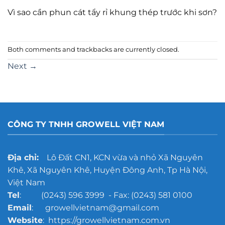
Vì sao cần phun cát tẩy rỉ khung thép trước khi sơn?
Both comments and trackbacks are currently closed.
Next
→
CÔNG TY TNHH GROWELL VIỆT NAM
Địa chỉ:
Lô Đất CN1, KCN vừa và nhỏ Xã Nguyên
Khê, Xã Nguyên Khê, Huyện Đông Anh, Tp Hà Nội,
Việt Nam
Tel
: (0243) 596 3999 - Fax: (0243) 581 0100
Email
: growellvietnam@gmail.com
Website
: https://growellvietnam.com.vn