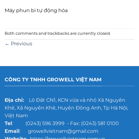
Máy phun bi tự động hóa
Both comments and trackbacks are currently closed.
←
Previous
CÔNG TY TNHH GROWELL VIỆT NAM
Địa chỉ:
Lô Đất CN1, KCN vừa và nhỏ Xã Nguyên
Khê, Xã Nguyên Khê, Huyện Đông Anh, Tp Hà Nội,
Việt Nam
Tel
: (0243) 596 3999 - Fax: (0243) 581 0100
Email
: growellvietnam@gmail.com
Website
: https://growellvietnam.com.vn