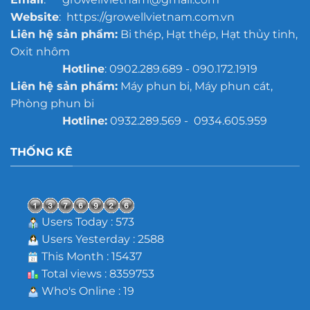
Website
: https://growellvietnam.com.vn
Liên hệ sản phẩm:
Bi thép, Hạt thép, Hạt thủy tinh,
Oxit nhôm
Hotline
: 0902.289.689 - 090.172.1919
Liên hệ sản phẩm:
Máy phun bi, Máy phun cát,
Phòng phun bi
Hotline:
0932.289.569 - 0934.605.959
THỐNG KÊ
Users Today : 573
Users Yesterday : 2588
This Month : 15437
Total views : 8359753
Who's Online : 19