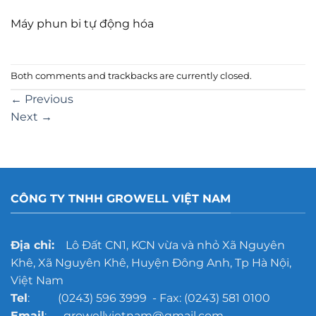
Máy phun bi tự động hóa
Both comments and trackbacks are currently closed.
←
Previous
Next
→
CÔNG TY TNHH GROWELL VIỆT NAM
Địa chỉ:
Lô Đất CN1, KCN vừa và nhỏ Xã Nguyên
Khê, Xã Nguyên Khê, Huyện Đông Anh, Tp Hà Nội,
Việt Nam
Tel
: (0243) 596 3999 - Fax: (0243) 581 0100
Email
: growellvietnam@gmail.com