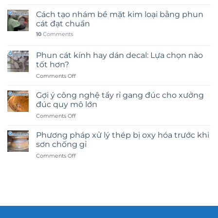
Cách tạo nhám bề mặt kim loại bằng phun
cát đạt chuẩn
10
Comments
Phun cát kính hay dán decal: Lựa chọn nào
tốt hơn?
on
Comments Off
Phun
cát
Gợi ý công nghệ tẩy rỉ gang đúc cho xưởng
kính
đúc quy mô lớn
hay
on
Comments Off
dán
Gợi
decal:
ý
Lựa
Phương pháp xử lý thép bị oxy hóa trước khi
công
chọn
sơn chống gỉ
nghệ
nào
on
Comments Off
tẩy
tốt
Phương
rỉ
hơn?
pháp
gang
xử
đúc
lý
cho
thép
xưởng
bị
đúc
oxy
quy