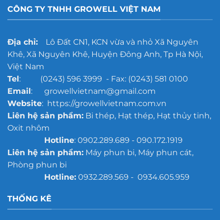
hóa
mô
CÔNG TY TNHH GROWELL VIỆT NAM
trước
lớn
khi
sơn
chống
Địa chỉ:
Lô Đất CN1, KCN vừa và nhỏ Xã Nguyên
gỉ
Khê, Xã Nguyên Khê, Huyện Đông Anh, Tp Hà Nội,
Việt Nam
Tel
: (0243) 596 3999 - Fax: (0243) 581 0100
Email
: growellvietnam@gmail.com
Website
: https://growellvietnam.com.vn
Liên hệ sản phẩm:
Bi thép, Hạt thép, Hạt thủy tinh,
Oxit nhôm
Hotline
: 0902.289.689 - 090.172.1919
Liên hệ sản phẩm:
Máy phun bi, Máy phun cát,
Phòng phun bi
Hotline:
0932.289.569 - 0934.605.959
THỐNG KÊ