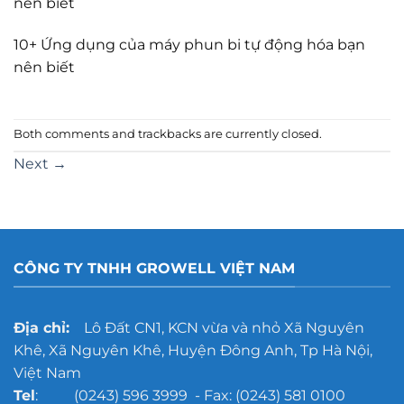
nên biết
10+ Ứng dụng của máy phun bi tự động hóa bạn
nên biết
Both comments and trackbacks are currently closed.
Next
→
CÔNG TY TNHH GROWELL VIỆT NAM
Địa chỉ:
Lô Đất CN1, KCN vừa và nhỏ Xã Nguyên
Khê, Xã Nguyên Khê, Huyện Đông Anh, Tp Hà Nội,
Việt Nam
Tel
: (0243) 596 3999 - Fax: (0243) 581 0100