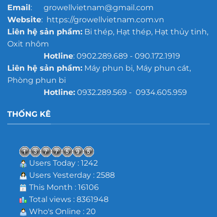
Email
: growellvietnam@gmail.com
Website
: https://growellvietnam.com.vn
Liên hệ sản phẩm:
Bi thép, Hạt thép, Hạt thủy tinh,
Oxit nhôm
Hotline
: 0902.289.689 - 090.172.1919
Liên hệ sản phẩm:
Máy phun bi, Máy phun cát,
Phòng phun bi
Hotline:
0932.289.569 - 0934.605.959
THỐNG KÊ
Users Today : 1242
Users Yesterday : 2588
This Month : 16106
Total views : 8361948
Who's Online : 20