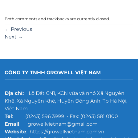
Both comments and trackbacks are currently closed.
←
Previous
Next
→
CÔNG TY TNHH GROWELL VIỆT NAM
Địa chỉ:
Lô Đất CN1, KCN vừa và nhỏ Xã Nguyên
Khê, Xã Nguyên Khê, Huyện Đông Anh, Tp Hà Nội,
Việt Nam
Tel
: (0243) 596 3999 - Fax: (0243) 581 0100
Email
: growellvietnam@gmail.com
Website
: https://growellvietnam.com.vn