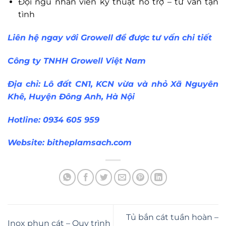
Đội ngũ nhân viên kỹ thuật hỗ trợ – tư vấn tận
tình
Liên hệ ngay với Growell để được tư vấn chi tiết
Công ty TNHH Growell Việt Nam
Địa chỉ: Lô đất CN1, KCN vừa và nhỏ Xã Nguyên
Khê, Huyện Đông Anh, Hà Nội
Hotline: 0934 605 959
Website:
bitheplamsach.com
Tủ bắn cát tuần hoàn –
Inox phun cát – Quy trình