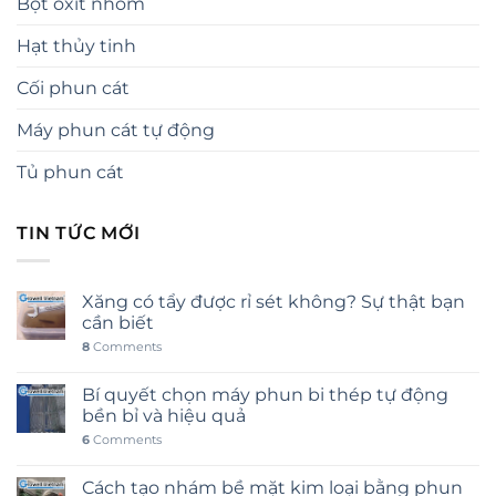
Bột oxit nhôm
Hạt thủy tinh
Cối phun cát
Máy phun cát tự động
Tủ phun cát
TIN TỨC MỚI
Xăng có tẩy được rỉ sét không? Sự thật bạn
cần biết
8
Comments
Bí quyết chọn máy phun bi thép tự động
bền bỉ và hiệu quả
6
Comments
Cách tạo nhám bề mặt kim loại bằng phun