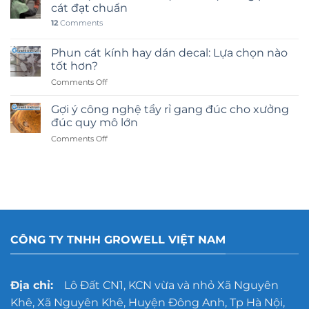
cát đạt chuẩn
12
Comments
Phun cát kính hay dán decal: Lựa chọn nào
tốt hơn?
on
Comments Off
Phun
cát
Gợi ý công nghệ tẩy rỉ gang đúc cho xưởng
kính
đúc quy mô lớn
hay
on
Comments Off
dán
Gợi
decal:
ý
Lựa
công
chọn
nghệ
nào
tẩy
tốt
rỉ
hơn?
gang
đúc
CÔNG TY TNHH GROWELL VIỆT NAM
cho
xưởng
đúc
quy
Địa chỉ:
Lô Đất CN1, KCN vừa và nhỏ Xã Nguyên
mô
Khê, Xã Nguyên Khê, Huyện Đông Anh, Tp Hà Nội,
lớn