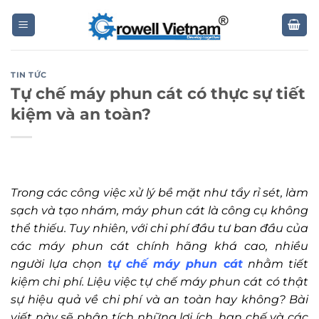
Skip
to
content
TIN TỨC
Tự chế máy phun cát có thực sự tiết
kiệm và an toàn?
Trong các công việc xử lý bề mặt như tẩy rỉ sét, làm
sạch và tạo nhám, máy phun cát là công cụ không
thể thiếu. Tuy nhiên, với chi phí đầu tư ban đầu của
các máy phun cát chính hãng khá cao, nhiều
người lựa chọn
tự chế máy phun cát
nhằm tiết
kiệm chi phí. Liệu việc tự chế máy phun cát có thật
sự hiệu quả về chi phí và an toàn hay không? Bài
viết này sẽ phân tích những lợi ích, hạn chế và các