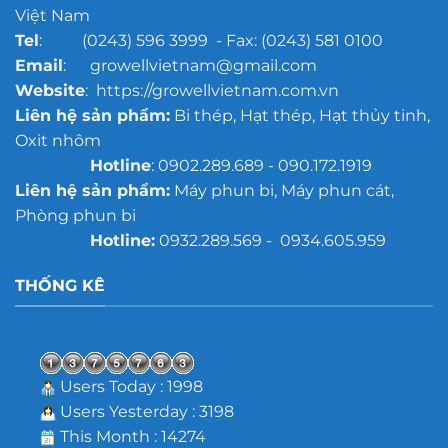
Việt Nam
Tel
: (0243) 596 3999 - Fax: (0243) 581 0100
Email
: growellvietnam@gmail.com
Website
: https://growellvietnam.com.vn
Liên hệ sản phẩm:
Bi thép, Hạt thép, Hạt thủy tinh,
Oxit nhôm
Hotline
: 0902.289.689 - 090.172.1919
Liên hệ sản phẩm:
Máy phun bi, Máy phun cát,
Phòng phun bi
Hotline:
0932.289.569 - 0934.605.959
THỐNG KÊ
Users Today : 1998
Users Yesterday : 3198
This Month : 14274