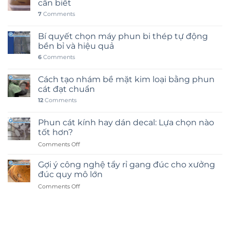
cần biết
7
Comments
Bí quyết chọn máy phun bi thép tự động
bền bỉ và hiệu quả
6
Comments
Cách tạo nhám bề mặt kim loại bằng phun
cát đạt chuẩn
12
Comments
Phun cát kính hay dán decal: Lựa chọn nào
tốt hơn?
on
Comments Off
Phun
cát
Gợi ý công nghệ tẩy rỉ gang đúc cho xưởng
kính
đúc quy mô lớn
hay
on
Comments Off
dán
Gợi
decal:
ý
Lựa
công
chọn
nghệ
nào
tẩy