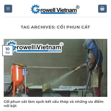
Skip
to
content
TAG ARCHIVES:
CỐI PHUN CÁT
10
Jul
Cối phun cát làm sạch kết cấu thép và những ưu điểm
nổi bật