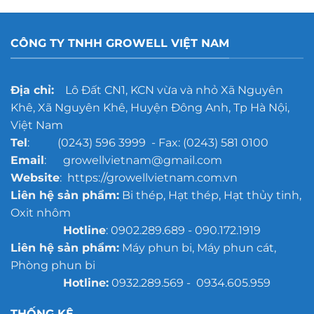
tốt
rỉ
hơn?
gang
đúc
CÔNG TY TNHH GROWELL VIỆT NAM
cho
xưởng
đúc
quy
Địa chỉ:
Lô Đất CN1, KCN vừa và nhỏ Xã Nguyên
mô
Khê, Xã Nguyên Khê, Huyện Đông Anh, Tp Hà Nội,
lớn
Việt Nam
Tel
: (0243) 596 3999 - Fax: (0243) 581 0100
Email
: growellvietnam@gmail.com
Website
: https://growellvietnam.com.vn
Liên hệ sản phẩm:
Bi thép, Hạt thép, Hạt thủy tinh,
Oxit nhôm
Hotline
: 0902.289.689 - 090.172.1919
Liên hệ sản phẩm:
Máy phun bi, Máy phun cát,
Phòng phun bi
Hotline:
0932.289.569 - 0934.605.959
THỐNG KÊ