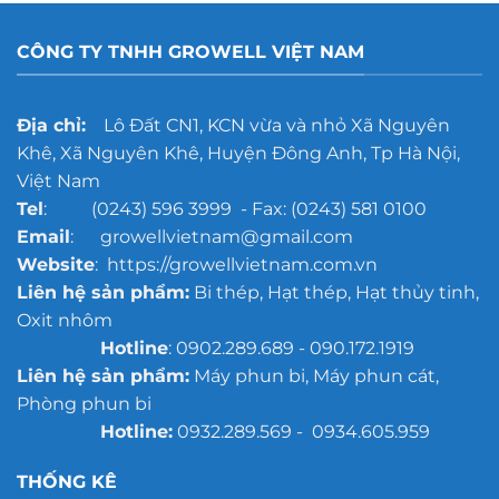
bị
đúc
oxy
quy
hóa
mô
CÔNG TY TNHH GROWELL VIỆT NAM
trước
lớn
khi
sơn
chống
Địa chỉ:
Lô Đất CN1, KCN vừa và nhỏ Xã Nguyên
gỉ
Khê, Xã Nguyên Khê, Huyện Đông Anh, Tp Hà Nội,
Việt Nam
Tel
: (0243) 596 3999 - Fax: (0243) 581 0100
Email
: growellvietnam@gmail.com
Website
: https://growellvietnam.com.vn
Liên hệ sản phẩm:
Bi thép, Hạt thép, Hạt thủy tinh,
Oxit nhôm
Hotline
: 0902.289.689 - 090.172.1919
Liên hệ sản phẩm:
Máy phun bi, Máy phun cát,
Phòng phun bi
Hotline:
0932.289.569 - 0934.605.959
THỐNG KÊ