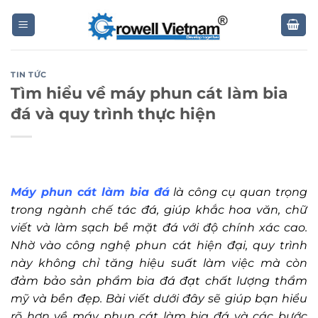
Skip
to
content
TIN TỨC
Tìm hiểu về máy phun cát làm bia
đá và quy trình thực hiện
Máy phun cát làm bia đá
là công cụ quan trọng
trong ngành chế tác đá, giúp khắc hoa văn, chữ
viết và làm sạch bề mặt đá với độ chính xác cao.
Nhờ vào công nghệ phun cát hiện đại, quy trình
này không chỉ tăng hiệu suất làm việc mà còn
đảm bảo sản phẩm bia đá đạt chất lượng thẩm
mỹ và bền đẹp. Bài viết dưới đây sẽ giúp bạn hiểu
rõ hơn về máy phun cát làm bia đá và các bước