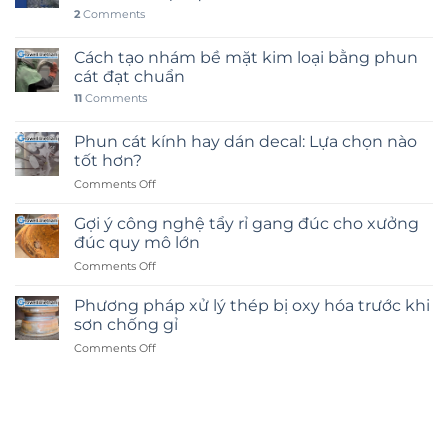
2
Comments
Cách tạo nhám bề mặt kim loại bằng phun
cát đạt chuẩn
11
Comments
Phun cát kính hay dán decal: Lựa chọn nào
tốt hơn?
on
Comments Off
Phun
cát
Gợi ý công nghệ tẩy rỉ gang đúc cho xưởng
kính
đúc quy mô lớn
hay
on
Comments Off
dán
Gợi
decal:
ý
Lựa
Phương pháp xử lý thép bị oxy hóa trước khi
công
chọn
sơn chống gỉ
nghệ
nào
on
Comments Off
tẩy
tốt
Phương
rỉ
hơn?
pháp
gang
xử
đúc
lý
cho
thép
xưởng