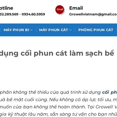
otline
Email
32.289.569 - 0934.60.5959
Growellvietnam@gmail.c
MÁY PHUN BI
MÁY PHUN CÁT
PHÒNG PHUN CÁT
 dụng cối phun cát làm sạch bề
phần không thể thiếu của quá trình sử dụng
cối p
quả bề mặt cuối cùng. Nếu không có áp lực tối ưu, 
ốn của bạn không thể hoàn thành. Tại Growell V
gia kỹ thuật lâu năm, sẵn sàng tư vấn cho bạn nh