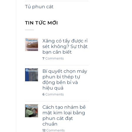
Tủ phun cát
TIN TỨC MỚI
Xăng có tẩy được rỉ
sét không? Sự thật
bạn cần biết
7
Comments
Bí quyết chọn máy
phun bi thép tự
động bền bỉ và
hiệu quả
6
Comments
Cách tạo nhám bề
mặt kim loại bằng
phun cát đạt
chuẩn
12
Comments