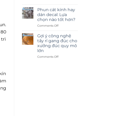
Phun cát kính hay
dán decal: Lựa
chọn nào tốt hơn?
un.
on
Comments Off
Phun
 80
cát
Gợi ý công nghệ
trì
kính
tẩy rỉ gang đúc cho
hay
xưởng đúc quy mô
dán
lớn
decal:
Lựa
on
Comments Off
chọn
Gợi
nào
ý
tốt
công
kín
hơn?
nghệ
tẩy
làm
rỉ
ụng
gang
đúc
cho
xưởng
đúc
quy
mô