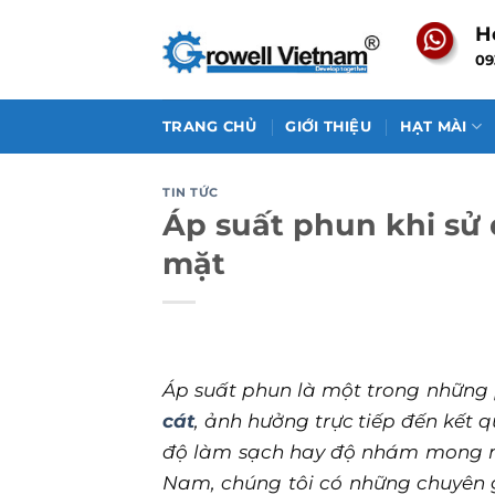
Skip
H
to
09
content
TRANG CHỦ
GIỚI THIỆU
HẠT MÀI
TIN TỨC
Áp suất phun khi sử
mặt
Áp suất phun là một trong những 
cát
, ảnh hưởng trực tiếp đến kết 
độ làm sạch hay độ nhám mong mu
Nam, chúng tôi có những chuyên 