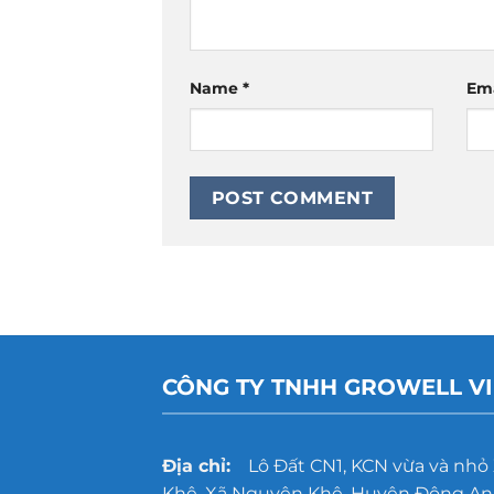
Name
*
Em
CÔNG TY TNHH GROWELL V
Địa chỉ:
Lô Đất CN1, KCN vừa và nhỏ
Khê, Xã Nguyên Khê, Huyện Đông Anh