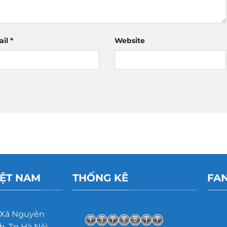
ail
*
Website
IỆT NAM
THỐNG KÊ
FA
 Xã Nguyên
, Tp Hà Nội,