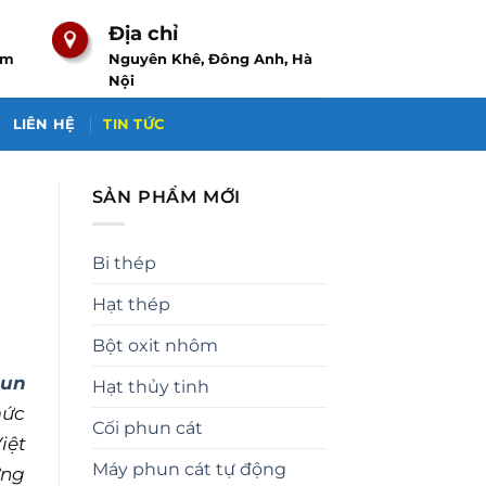
Địa chỉ
om
Nguyên Khê, Đông Anh, Hà
Nội
LIÊN HỆ
TIN TỨC
SẢN PHẨM MỚI
Bi thép
Hạt thép
Bột oxit nhôm
hun
Hạt thủy tinh
mức
Cối phun cát
iệt
Máy phun cát tự động
ững