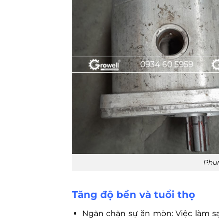
Phu
Tăng độ bền và tuổi thọ
Ngăn chặn sự ăn mòn: Việc làm s