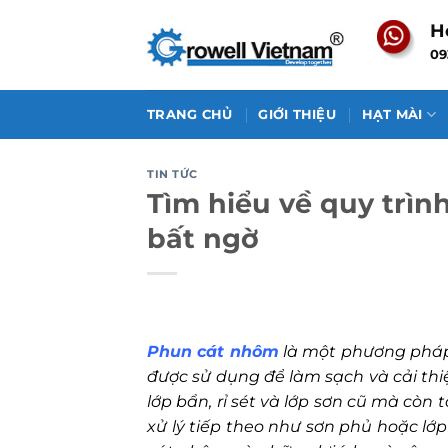
Skip
H
to
09
content
TRANG CHỦ
GIỚI THIỆU
HẠT MÀI
TIN TỨC
Tìm hiểu về quy trìn
bất ngờ
Phun cát nhôm
là một phương pháp 
được sử dụng để làm sạch và cải thi
lớp bẩn, rỉ sét và lớp sơn cũ mà cò
xử lý tiếp theo như sơn phủ hoặc lớp 