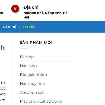
Địa chỉ
om
Nguyên Khê, Đông Anh, Hà
Nội
LIÊN HỆ
TIN TỨC
SẢN PHẨM MỚI
ch
Bi thép
Hạt thép
Bột oxit nhôm
rì,
Hạt thủy tinh
các
Cối phun cát
ước
hun
Máy phun cát tự động