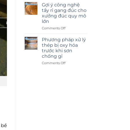
cát
Gợi ý công nghệ
kính
tẩy rỉ gang đúc cho
hay
xưởng đúc quy mô
dán
lớn
decal:
Lựa
on
Comments Off
chọn
Gợi
nào
ý
Phương pháp xử lý
tốt
công
thép bị oxy hóa
hơn?
nghệ
trước khi sơn
tẩy
chống gỉ
rỉ
gang
on
Comments Off
đúc
Phương
cho
pháp
xưởng
xử
đúc
lý
quy
thép
mô
bị
lớn
oxy
hóa
trước
khi
sơn
chống
 bề
gỉ