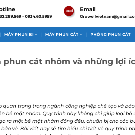
otline
Email
32.289.569 - 0934.60.5959
Growellvietnam@gmail.c
MÁY PHUN BI
MÁY PHUN CÁT
PHÒNG PHUN CÁT
h phun cát nhôm và những lợi í
quan trọng trong ngành công nghiệp chế tạo và bảo t
ện bề mặt nhôm. Quy trình này không chỉ giúp loại bỏ 
n tạo ra một bề mặt nhám đồng đều, chuẩn bị cho các b
bảo vệ. Bài viết này sẽ tìm hiểu chi tiết về quy trình p