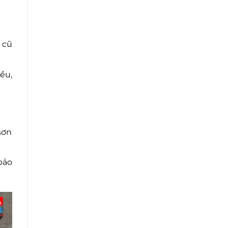
 cũ
ều,
sơn
bảo