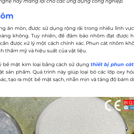
 nghệ này mang lại cho các ứng dụng công nghiệp.
nhôm
ng ăn mòn, được sử dụng rộng rãi trong nhiều lĩnh vực
hàng không. Tuy nhiên, để đảm bảo nhôm đạt được h
ó cần được xử lý một cách chính xác. Phun cát nhôm kh
nh thẩm mỹ và hiệu suất của vật liệu.
lý bề mặt kim loại bằng cách sử dụng
thiết bị phun cát
t sản phẩm. Quá trình này giúp loại bỏ các lớp oxy hóa,
khác, tạo ra một bề mặt sạch, nhẵn mịn và tăng độ bám d