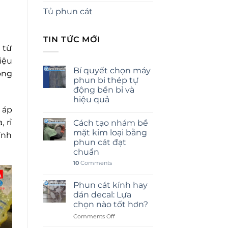
Tủ phun cát
TIN TỨC MỚI
 từ
iệu
Bí quyết chọn máy
ông
phun bi thép tự
động bền bỉ và
hiệu quả
áp
 rỉ
Cách tạo nhám bề
mặt kim loại bằng
ính
phun cát đạt
chuẩn
10
Comments
Phun cát kính hay
dán decal: Lựa
chọn nào tốt hơn?
on
Comments Off
Phun