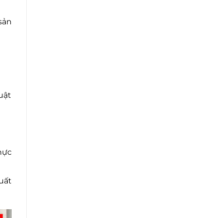
sản
uật
hực
uất