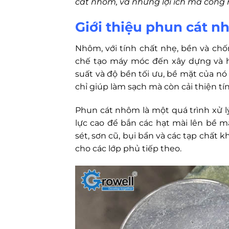
cát nhôm, và những lợi ích mà công
Giới thiệu phun cát 
Nhôm, với tính chất nhẹ, bền và chố
chế tạo máy móc đến xây dựng và 
suất và độ bền tối ưu, bề mặt của n
chỉ giúp làm sạch mà còn cải thiện tí
Phun cát nhôm là một quá trình xử 
lực cao để bắn các hạt mài lên bề mặ
sét, sơn cũ, bụi bẩn và các tạp chất 
cho các lớp phủ tiếp theo.