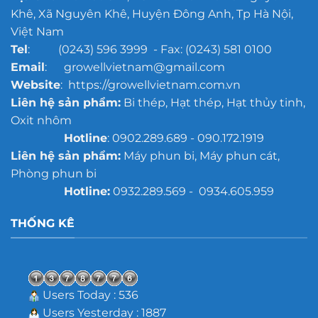
mô
Khê, Xã Nguyên Khê, Huyện Đông Anh, Tp Hà Nội,
lớn
Việt Nam
Tel
: (0243) 596 3999 - Fax: (0243) 581 0100
Email
: growellvietnam@gmail.com
Website
: https://growellvietnam.com.vn
Liên hệ sản phẩm:
Bi thép, Hạt thép, Hạt thủy tinh,
Oxit nhôm
Hotline
: 0902.289.689 - 090.172.1919
Liên hệ sản phẩm:
Máy phun bi, Máy phun cát,
Phòng phun bi
Hotline:
0932.289.569 - 0934.605.959
THỐNG KÊ
Users Today : 536
Users Yesterday : 1887