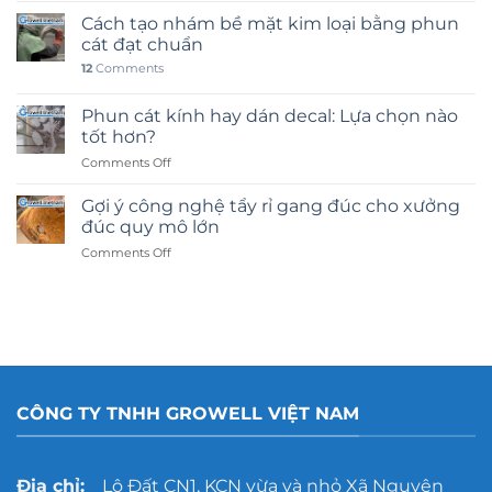
Cách tạo nhám bề mặt kim loại bằng phun
cát đạt chuẩn
12
Comments
Phun cát kính hay dán decal: Lựa chọn nào
tốt hơn?
on
Comments Off
Phun
cát
Gợi ý công nghệ tẩy rỉ gang đúc cho xưởng
kính
đúc quy mô lớn
hay
on
Comments Off
dán
Gợi
decal:
ý
Lựa
công
chọn
nghệ
nào
tẩy
tốt
rỉ
hơn?
gang
đúc
CÔNG TY TNHH GROWELL VIỆT NAM
cho
xưởng
đúc
quy
Địa chỉ:
Lô Đất CN1, KCN vừa và nhỏ Xã Nguyên