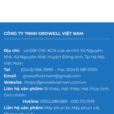
Phương
rỉ
hơn?
pháp
gang
xử
đúc
lý
cho
thép
xưởng
bị
đúc
oxy
quy
hóa
mô
CÔNG TY TNHH GROWELL VIỆT NAM
trước
lớn
khi
sơn
chống
Địa chỉ:
Lô Đất CN1, KCN vừa và nhỏ Xã Nguyên
gỉ
Khê, Xã Nguyên Khê, Huyện Đông Anh, Tp Hà Nội,
Việt Nam
Tel
: (0243) 596 3999 - Fax: (0243) 581 0100
Email
: growellvietnam@gmail.com
Website
: https://growellvietnam.com.vn
Liên hệ sản phẩm:
Bi thép, Hạt thép, Hạt thủy tinh,
Oxit nhôm
Hotline
: 0902.289.689 - 090.172.1919
Liên hệ sản phẩm:
Máy phun bi, Máy phun cát,