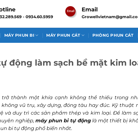
otline
Email
32.289.569 - 0934.60.5959
Growellvietnam@gmail.c
MÁY PHUN BI
MÁY PHUN CÁT
PHÒNG PHUN CÁT
tự động làm sạch bề mặt kim lo
 trở thành một khía cạnh không thể thiếu trong nh
hông vũ trụ, xây dựng, đóng tàu hay đúc. Kỹ thuật 
 vệ và duy trì các sản phẩm thép và kim loại. Để làm s
chuyên nghiệp,
máy phun bi tự động
là một thiết bị kh
un bi tự động phổ biến nhất.