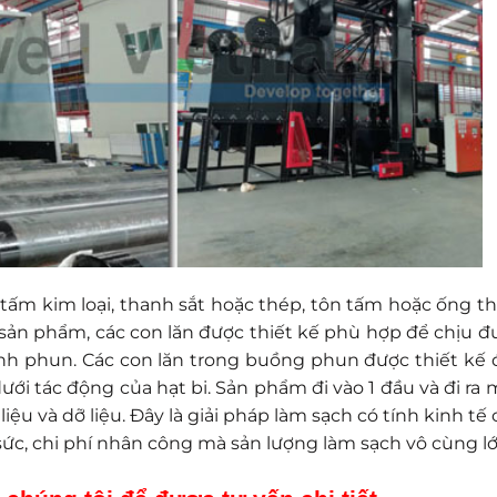
c tấm kim loại, thanh sắt hoặc thép, tôn tấm hoặc ống th
 sản phẩm, các con lăn được thiết kế phù hợp để chịu đ
ình phun. Các con lăn trong buồng phun được thiết kế 
ới tác động của hạt bi. Sản phẩm đi vào 1 đầu và đi ra 
liệu và dỡ liệu. Đây là giải pháp làm sạch có tính kinh tế
 sức, chi phí nhân công mà sản lượng làm sạch vô cùng lớ