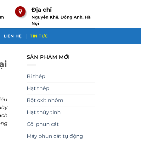
Địa chỉ
om
Nguyên Khê, Đông Anh, Hà
Nội
LIÊN HỆ
TIN TỨC
SẢN PHẨM MỚI
ại
Bi thép
Hạt thép
iều
Bột oxit nhôm
này
Hạt thủy tinh
ạch
ông
Cối phun cát
Máy phun cát tự động