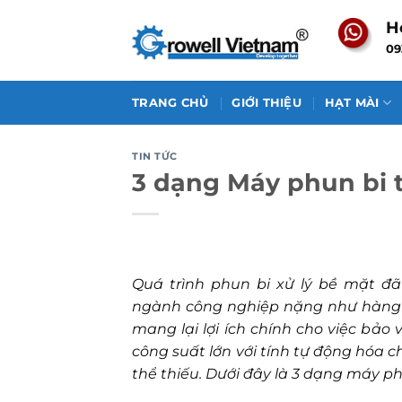
Skip
H
to
09
content
TRANG CHỦ
GIỚI THIỆU
HẠT MÀI
TIN TỨC
3 dạng Máy phun bi 
Quá trình phun bi xử lý bề mặt đã
ngành công nghiệp nặng như hàng k
mang lại lợi ích chính cho việc bảo
công suất lớn với tính tự động hóa 
thể thiếu. Dưới đây là 3 dạng máy ph