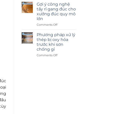
cát
Gợi ý công nghệ
kính
tẩy rỉ gang đúc cho
hay
xưởng đúc quy mô
dán
lớn
decal:
Lựa
on
Comments Off
chọn
Gợi
nào
ý
Phương pháp xử lý
tốt
công
thép bị oxy hóa
hơn?
nghệ
trước khi sơn
tẩy
chống gỉ
rỉ
gang
on
Comments Off
đúc
Phương
cho
pháp
xưởng
xử
đúc
lý
quy
thép
đúc
mô
bị
lớn
oxy
oại
hóa
ờng
trước
khi
đầu
sơn
tùy
chống
gỉ