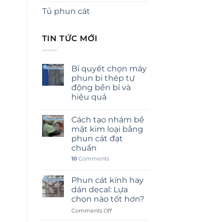
Tủ phun cát
TIN TỨC MỚI
Bí quyết chọn máy
phun bi thép tự
động bền bỉ và
hiệu quả
Cách tạo nhám bề
mặt kim loại bằng
phun cát đạt
chuẩn
10
Comments
Phun cát kính hay
dán decal: Lựa
chọn nào tốt hơn?
on
Comments Off
Phun