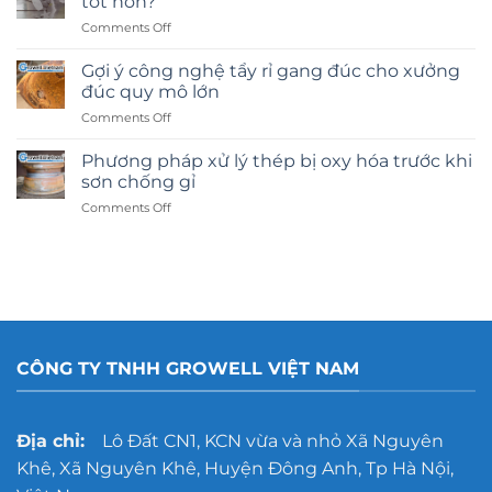
tốt hơn?
on
Comments Off
Phun
cát
Gợi ý công nghệ tẩy rỉ gang đúc cho xưởng
kính
đúc quy mô lớn
hay
on
Comments Off
dán
Gợi
decal:
ý
Lựa
Phương pháp xử lý thép bị oxy hóa trước khi
công
chọn
sơn chống gỉ
nghệ
nào
on
Comments Off
tẩy
tốt
Phương
rỉ
hơn?
pháp
gang
xử
đúc
lý
cho
thép
xưởng
bị
đúc
oxy
quy
hóa
mô
CÔNG TY TNHH GROWELL VIỆT NAM
trước
lớn
khi
sơn
chống
Địa chỉ:
Lô Đất CN1, KCN vừa và nhỏ Xã Nguyên
gỉ
Khê, Xã Nguyên Khê, Huyện Đông Anh, Tp Hà Nội,