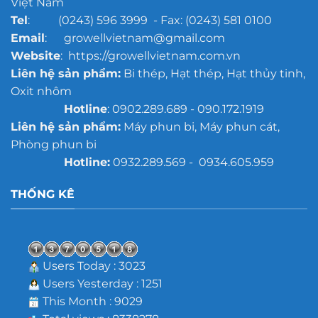
Việt Nam
Tel
: (0243) 596 3999 - Fax: (0243) 581 0100
Email
: growellvietnam@gmail.com
Website
: https://growellvietnam.com.vn
Liên hệ sản phẩm:
Bi thép, Hạt thép, Hạt thủy tinh,
Oxit nhôm
Hotline
: 0902.289.689 - 090.172.1919
Liên hệ sản phẩm:
Máy phun bi, Máy phun cát,
Phòng phun bi
Hotline:
0932.289.569 - 0934.605.959
THỐNG KÊ
Users Today : 3023
Users Yesterday : 1251
This Month : 9029