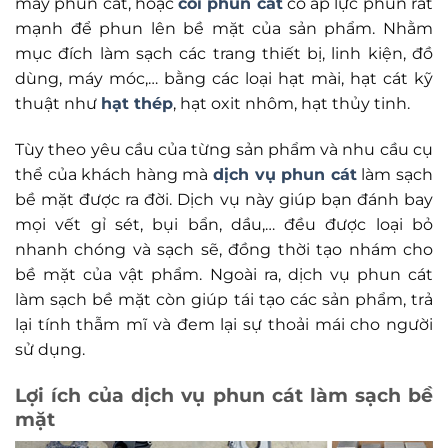
máy phun cát, hoặc
cối phun cát
có áp lực phun rất
mạnh để phun lên bề mặt của sản phẩm. Nhằm
mục đích làm sạch các trang thiết bị, linh kiện, đồ
dùng, máy móc,… bằng các loại hạt mài, hạt cát kỹ
thuật như
hạt thép
, hạt oxit nhôm, hạt thủy tinh.
Tùy theo yêu cầu của từng sản phẩm và nhu cầu cụ
thể của khách hàng mà
dịch vụ phun cát
làm sạch
bề mặt được ra đời. Dịch vụ này giúp bạn đánh bay
mọi vết gỉ sét, bụi bẩn, dầu,… đều được loại bỏ
nhanh chóng và sạch sẽ, đồng thời tạo nhám cho
bề mặt của vật phẩm. Ngoài ra, dịch vụ phun cát
làm sạch bề mặt còn giúp tái tạo các sản phẩm, trả
lại tính thẫm mĩ và đem lại sự thoải mái cho người
sử dụng.
Lợi ích của dịch vụ phun cát làm sạch bề
mặt