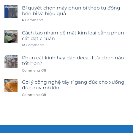
Bí quyết chọn máy phun bi thép tự động
bền bỉ và hiệu quả
6
Comments
Cách tạo nhám bề mặt kim loại bằng phun
cát đạt chuẩn
12
Comments
Phun cát kính hay dán decal: Lựa chọn nào
tốt hơn?
on
Comments Off
Phun
cát
Gợi ý công nghệ tẩy rỉ gang đúc cho xưởng
kính
đúc quy mô lớn
hay
on
Comments Off
dán
Gợi
decal:
ý
Lựa
công
chọn
nghệ
nào
tẩy
tốt
rỉ
hơn?
gang