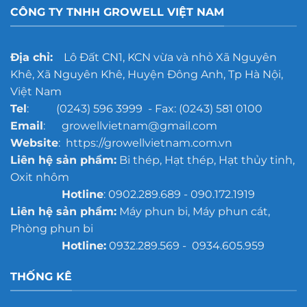
đúc
CÔNG TY TNHH GROWELL VIỆT NAM
cho
xưởng
đúc
quy
Địa chỉ:
Lô Đất CN1, KCN vừa và nhỏ Xã Nguyên
mô
Khê, Xã Nguyên Khê, Huyện Đông Anh, Tp Hà Nội,
lớn
Việt Nam
Tel
: (0243) 596 3999 - Fax: (0243) 581 0100
Email
: growellvietnam@gmail.com
Website
: https://growellvietnam.com.vn
Liên hệ sản phẩm:
Bi thép, Hạt thép, Hạt thủy tinh,
Oxit nhôm
Hotline
: 0902.289.689 - 090.172.1919
Liên hệ sản phẩm:
Máy phun bi, Máy phun cát,
Phòng phun bi
Hotline:
0932.289.569 - 0934.605.959
THỐNG KÊ