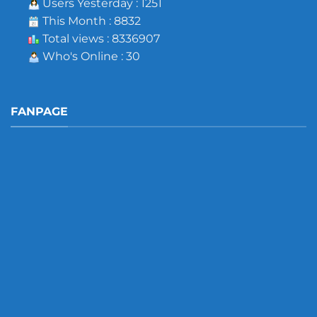
Users Yesterday : 1251
This Month : 8832
Total views : 8336907
Who's Online : 30
FANPAGE