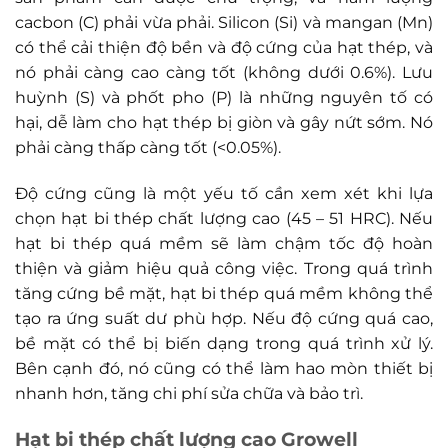
cacbon (C) phải vừa phải. Silicon (Si) và mangan (Mn)
có thể cải thiện độ bền và độ cứng của hạt thép, và
nó phải càng cao càng tốt (không dưới 0.6%). Lưu
huỳnh (S) và phốt pho (P) là những nguyên tố có
hại, dễ làm cho hạt thép bị giòn và gây nứt sớm. Nó
phải càng thấp càng tốt (<0.05%).
Độ cứng cũng là một yếu tố cần xem xét khi lựa
chọn hạt bi thép chất lượng cao (45 – 51 HRC). Nếu
hạt bi thép quá mềm sẽ làm chậm tốc độ hoàn
thiện và giảm hiệu quả công việc. Trong quá trình
tăng cứng bề mặt, hạt bi thép quá mềm không thể
tạo ra ứng suất dư phù hợp. Nếu độ cứng quá cao,
bề mặt có thể bị biến dạng trong quá trình xử lý.
Bên cạnh đó, nó cũng có thể làm hao mòn thiết bị
nhanh hơn, tăng chi phí sửa chữa và bảo trì.
Hạt bi thép chất lượng cao Growell