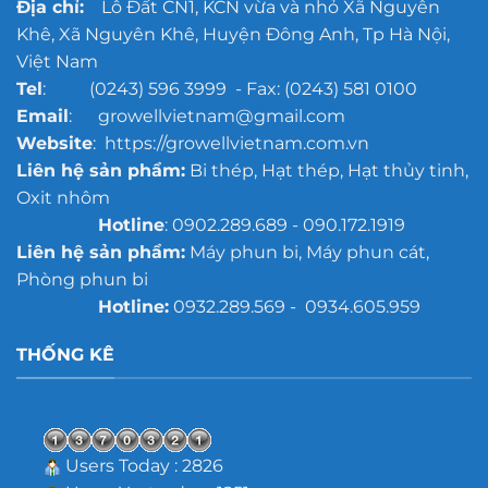
Địa chỉ:
Lô Đất CN1, KCN vừa và nhỏ Xã Nguyên
gỉ
Khê, Xã Nguyên Khê, Huyện Đông Anh, Tp Hà Nội,
Việt Nam
Tel
: (0243) 596 3999 - Fax: (0243) 581 0100
Email
: growellvietnam@gmail.com
Website
: https://growellvietnam.com.vn
Liên hệ sản phẩm:
Bi thép, Hạt thép, Hạt thủy tinh,
Oxit nhôm
Hotline
: 0902.289.689 - 090.172.1919
Liên hệ sản phẩm:
Máy phun bi, Máy phun cát,
Phòng phun bi
Hotline:
0932.289.569 - 0934.605.959
THỐNG KÊ
Users Today : 2826