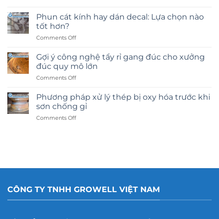
Phun cát kính hay dán decal: Lựa chọn nào
tốt hơn?
on
Comments Off
Phun
cát
Gợi ý công nghệ tẩy rỉ gang đúc cho xưởng
kính
đúc quy mô lớn
hay
on
Comments Off
dán
Gợi
decal:
ý
Lựa
Phương pháp xử lý thép bị oxy hóa trước khi
công
chọn
sơn chống gỉ
nghệ
nào
on
Comments Off
tẩy
tốt
Phương
rỉ
hơn?
pháp
gang
xử
đúc
lý
cho
thép
xưởng
bị
đúc
oxy
quy
hóa
mô
CÔNG TY TNHH GROWELL VIỆT NAM
trước
lớn
khi
sơn
chống