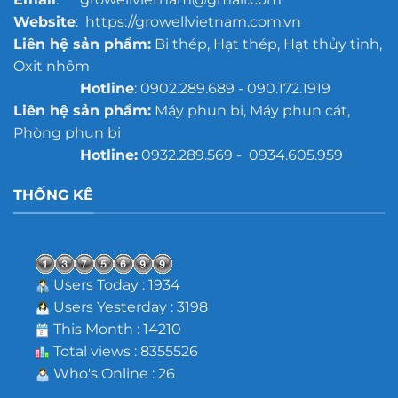
Website
: https://growellvietnam.com.vn
Liên hệ sản phẩm:
Bi thép, Hạt thép, Hạt thủy tinh,
Oxit nhôm
Hotline
: 0902.289.689 - 090.172.1919
Liên hệ sản phẩm:
Máy phun bi, Máy phun cát,
Phòng phun bi
Hotline:
0932.289.569 - 0934.605.959
THỐNG KÊ
Users Today : 1934
Users Yesterday : 3198
This Month : 14210
Total views : 8355526
Who's Online : 26