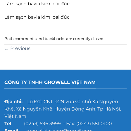
Làm sạch bavia kim loại đúc
Làm sạch bavia kim loại đúc
Both comments and trackbacks are currently closed.
←
Previous
CÔNG TY TNHH GROWELL VIỆT NAM
Địa chỉ:
Lô Đất CN1, KCN vừa và nhỏ Xã Nguyên
Khê, Xã Nguyên Khê, Huyện Đông Anh, Tp Hà Nội,
Việt Nam
Tel
: (0243) 596 3999 - Fax: (0243) 581 0100
Email
: growellvietnam@gmail.com