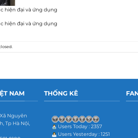
úc hiện đại và ứng dụng
úc hiện đại và ứng dụng
losed.
IỆT NAM
THỐNG KÊ
FA
 Xã Nguyên
, Tp Hà Nội,
Users Today : 2357
Users Yesterday : 1251