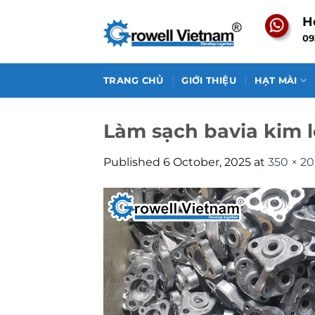
Skip
H
to
09
content
TRANG CHỦ
GIỚI THIỆU
HẠT MÀI
Làm sạch bavia kim l
Published
6 October, 2025
at
350 × 2