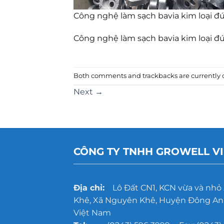
Công nghệ làm sạch bavia kim loại đ
Công nghệ làm sạch bavia kim loại đ
Both comments and trackbacks are currently c
Next
→
CÔNG TY TNHH GROWELL V
Địa chỉ:
Lô Đất CN1, KCN vừa và nhỏ
Khê, Xã Nguyên Khê, Huyện Đông Anh
Việt Nam