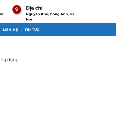
Địa chỉ
om
Nguyên Khê, Đông Anh, Hà
Nội
LIÊN HỆ
TIN TỨC
 ứng dụng