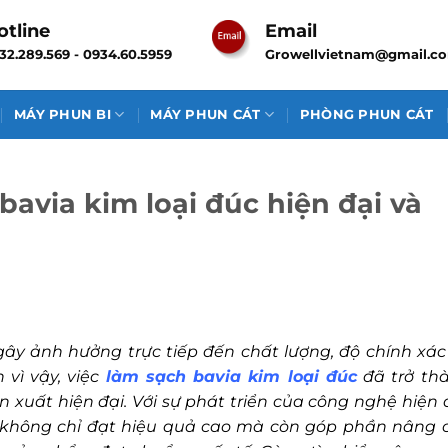
otline
Email
32.289.569 - 0934.60.5959
Growellvietnam@gmail.c
MÁY PHUN BI
MÁY PHUN CÁT
PHÒNG PHUN CÁT
avia kim loại đúc hiện đại và
 gây ảnh hưởng trực tiếp đến chất lượng, độ chính xác
vì vậy, việc
làm sạch bavia kim loại đúc
đã trở th
 xuất hiện đại. Với sự phát triển của công nghệ hiện đ
 không chỉ đạt hiệu quả cao mà còn góp phần nâng 