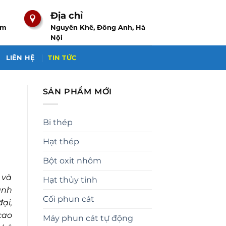
Địa chỉ
om
Nguyên Khê, Đông Anh, Hà
Nội
LIÊN HỆ
TIN TỨC
SẢN PHẨM MỚI
Bi thép
Hạt thép
Bột oxit nhôm
 và
Hạt thủy tinh
ành
Cối phun cát
ại,
cao
Máy phun cát tự động