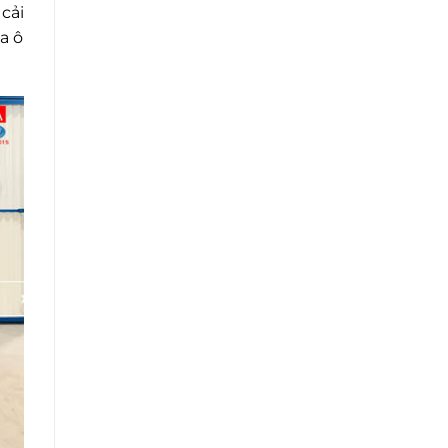
cải
a ô