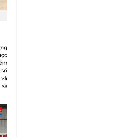
ộng
ược
iểm
 số
 và
rãi