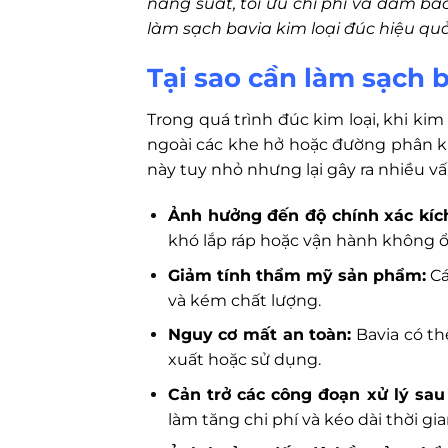
năng suất, tối ưu chi phí và đảm b
làm sạch bavia kim loại đúc hiệu quả 
Tại sao cần làm sạch b
Trong quá trình đúc kim loại, khi kim
ngoài các khe hở hoặc đường phân kh
này tuy nhỏ nhưng lại gây ra nhiều v
Ảnh hưởng đến độ chính xác kíc
khó lắp ráp hoặc vận hành không ổ
Giảm tính thẩm mỹ sản phẩm:
Cá
và kém chất lượng.
Nguy cơ mất an toàn:
Bavia có th
xuất hoặc sử dụng.
Cản trở các công đoạn xử lý sau
làm tăng chi phí và kéo dài thời gia