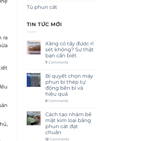
ghệ
Tủ phun cát
TIN TỨC MỚI
 ra
Xăng có tẩy được rỉ
hừa
sét không? Sự thật
bạn cần biết
7
Comments
iết
Bí quyết chọn máy
phun bi thép tự
đều
động bền bỉ và
hiệu quả
6
Comments
sản
Cách tạo nhám bề
mặt kim loại bằng
hủ,
phun cát đạt
chuẩn
12
Comments