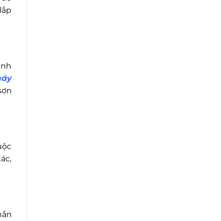
lắp
ảnh
áy
sơn
uộc
ác,
hắn