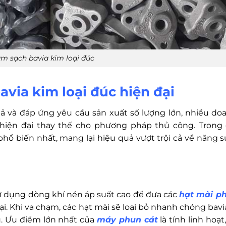
m sạch bavia kim loại đúc
via kim loại đúc hiện đại
ả và đáp ứng yêu cầu sản xuất số lượng lớn, nhiều do
iện đại thay thế cho phương pháp thủ công. Trong 
phổ biến nhất, mang lại hiệu quả vượt trội cả về năng s
ử dụng dòng khí nén áp suất cao để đưa các
hạt mài p
. Khi va chạm, các hạt mài sẽ loại bỏ nhanh chóng bavia,
u. Ưu điểm lớn nhất của
máy phun cát
là tính linh hoạt