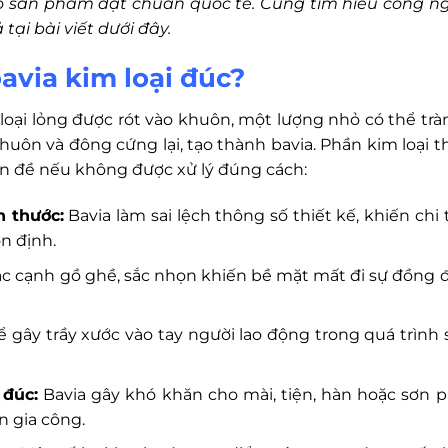
ảo sản phẩm đạt chuẩn quốc tế. Cùng tìm hiểu công n
tại bài viết dưới đây.
avia kim loại đúc?
 loại lỏng được rót vào khuôn, một lượng nhỏ có thể tràn
uôn và đông cứng lại, tạo thành bavia. Phần kim loại t
ấn đề nếu không được xử lý đúng cách:
h thước:
Bavia làm sai lệch thông số thiết kế, khiến chi t
n định.
c cạnh gồ ghề, sắc nhọn khiến bề mặt mất đi sự đồng 
ể gây trầy xước vào tay người lao động trong quá trình 
 đúc:
Bavia gây khó khăn cho mài, tiện, hàn hoặc sơn p
n gia công.