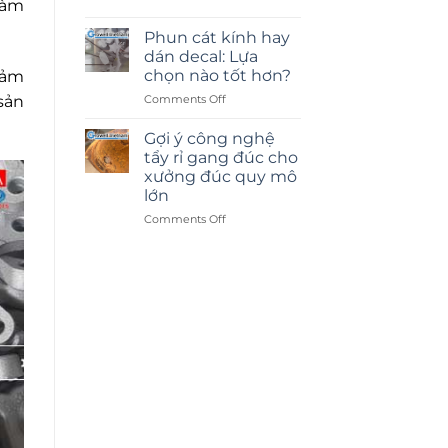
làm
Phun cát kính hay
dán decal: Lựa
chọn nào tốt hơn?
đảm
on
Comments Off
sản
Phun
cát
Gợi ý công nghệ
kính
tẩy rỉ gang đúc cho
hay
xưởng đúc quy mô
dán
lớn
decal:
Lựa
on
Comments Off
chọn
Gợi
nào
ý
tốt
công
hơn?
nghệ
tẩy
rỉ
gang
đúc
cho
xưởng
đúc
quy
mô