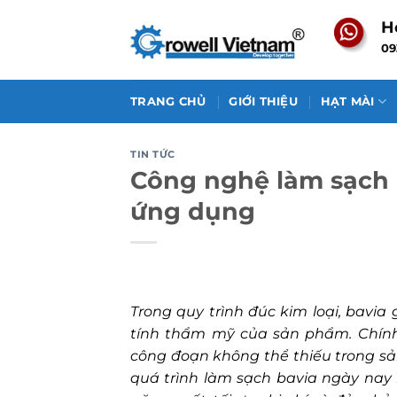
Skip
H
to
09
content
TRANG CHỦ
GIỚI THIỆU
HẠT MÀI
TIN TỨC
Công nghệ làm sạch b
ứng dụng
Trong quy trình đúc kim loại, bavia
tính thẩm mỹ của sản phẩm. Chính 
công đoạn không thể thiếu trong sản
quá trình làm sạch bavia ngày nay