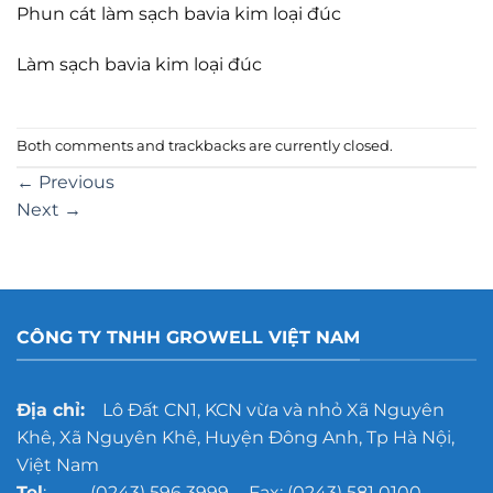
Phun cát làm sạch bavia kim loại đúc
Làm sạch bavia kim loại đúc
Both comments and trackbacks are currently closed.
←
Previous
Next
→
CÔNG TY TNHH GROWELL VIỆT NAM
Địa chỉ:
Lô Đất CN1, KCN vừa và nhỏ Xã Nguyên
Khê, Xã Nguyên Khê, Huyện Đông Anh, Tp Hà Nội,
Việt Nam
Tel
: (0243) 596 3999 - Fax: (0243) 581 0100