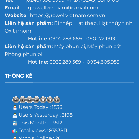
Email
: growellvietnam@gmail.com
Website
: https://growellvietnam.com.vn
Liên hệ sản phẩm:
Bi thép, Hạt thép, Hạt thủy tinh,
Oxit nhôm
Hotline
: 0902.289.689 - 090.172.1919
Liên hệ sản phẩm:
Máy phun bi, Máy phun cát,
Phòng phun bi
Hotline:
0932.289.569 - 0934.605.959
THỐNG KÊ
Users Today : 1536
Users Yesterday : 3198
This Month : 13812
Total views : 8353911
Who's Online : 20