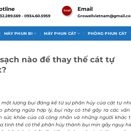
otline
Email
32.289.569 - 0934.60.5959
Growellvietnam@gmail.c
MÁY PHUN BI
MÁY PHUN CÁT
PHÒNG PHUN CÁT
 sạch nào để thay thế cát tự
t?
 một lượng bụi đáng kể từ sự phân hủy của cát tự nhi
 phòng ngừa hợp lý, bụi này có thể gây ra các vấn
n sức khỏe của cả công nhân và những người khác t
lica tinh thể có thể phân hủy thành bụi mịn gây nguy h