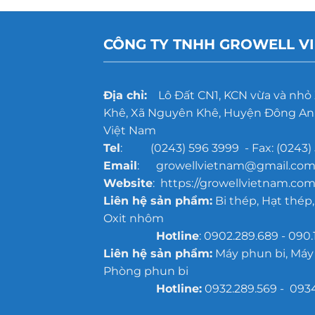
CÔNG TY TNHH GROWELL V
Địa chỉ:
Lô Đất CN1, KCN vừa và nhỏ
Khê, Xã Nguyên Khê, Huyện Đông Anh
Việt Nam
Tel
: (0243) 596 3999 - Fax: (0243) 
Email
: growellvietnam@gmail.co
Website
: https://growellvietnam.com
Liên hệ sản phẩm:
Bi thép, Hạt thép,
Oxit nhôm
Hotline
: 0902.289.689 - 090.
Liên hệ sản phẩm:
Máy phun bi, Máy
Phòng phun bi
Hotline:
0932.289.569 - 093