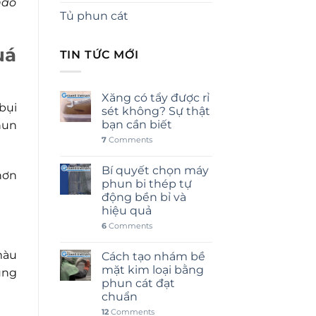
nào
Tủ phun cát
uá
TIN TỨC MỚI
Xăng có tẩy được rỉ
bụi
sét không? Sự thật
bạn cần biết
hun
7
Comments
Bí quyết chọn máy
hơn
phun bi thép tự
động bền bỉ và
hiệu quả
6
Comments
màu
Cách tạo nhám bề
mặt kim loại bằng
ụng
phun cát đạt
chuẩn
12
Comments