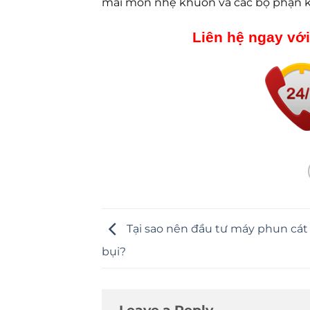
mài mòn nhẹ khuôn và các bộ phận ki
Liên hệ ngay với
Tại sao nên đầu tư máy phun cát
bụi?