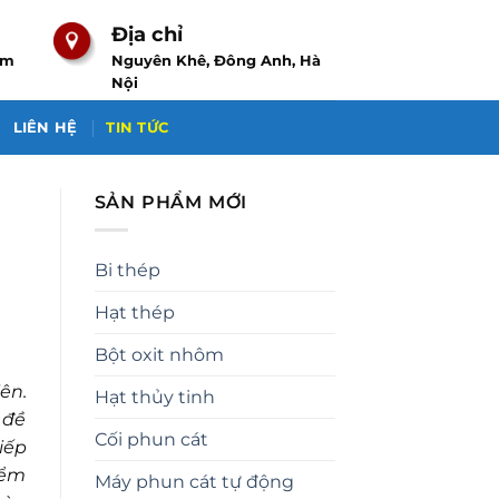
Địa chỉ
om
Nguyên Khê, Đông Anh, Hà
Nội
LIÊN HỆ
TIN TỨC
SẢN PHẨM MỚI
Bi thép
Hạt thép
Bột oxit nhôm
ên.
Hạt thủy tinh
 đề
Cối phun cát
iếp
iểm
Máy phun cát tự động