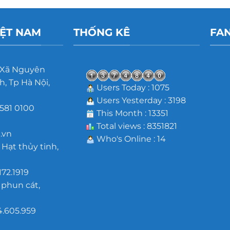
IỆT NAM
THỐNG KÊ
FA
 Xã Nguyên
, Tp Hà Nội,
Users Today : 1075
Users Yesterday : 3198
581 0100
This Month : 13351
m
Total views : 8351821
.vn
Who's Online : 14
 Hạt thủy tinh,
172.1919
 phun cát,
4.605.959