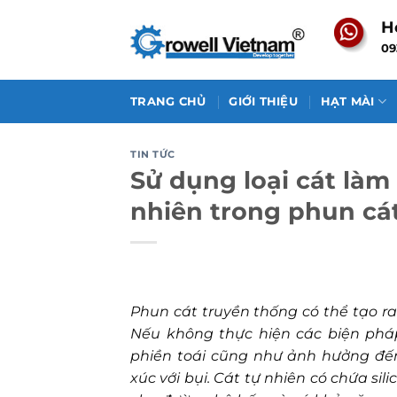
Skip
H
to
09
content
TRANG CHỦ
GIỚI THIỆU
HẠT MÀI
TIN TỨC
Sử dụng loại cát làm
nhiên trong phun cá
Phun cát truyền thống có thể tạo ra
Nếu không thực hiện các biện pháp
phiền toái cũng như ảnh hưởng đế
xúc với bụi. Cát tự nhiên có chứa si