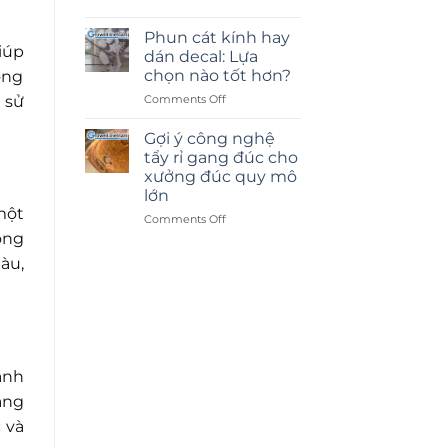
Phun cát kính hay
iúp
dán decal: Lựa
chọn nào tốt hơn?
ong
on
 sử
Comments Off
Phun
cát
Gợi ý công nghệ
kính
tẩy rỉ gang đúc cho
hay
xưởng đúc quy mô
dán
lớn
decal:
một
Lựa
on
Comments Off
chọn
Gợi
óng
nào
ý
àu,
tốt
công
hơn?
nghệ
tẩy
rỉ
gang
đúc
cho
ánh
xưởng
ảng
đúc
quy
 và
mô