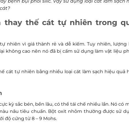
 bệnh bụi phổi silic. Vậy sử dụng loại cát làm sạch 
 cát?
h thay thế cát tự nhiên trong q
ự nhiên vì giá thành rẻ và dễ kiếm. Tuy nhiên, lượng 
lại không cao nên nó đã bị cấm sử dụng làm vật liệu p
hế cát tự nhiên bằng nhiều loại cát làm sạch hiệu quả 
m
cực kỳ sắc bén, bền lâu, có thể tái chế nhiều lần. Nó có 
à màu nâu tiêu chuẩn. Bột oxit nhôm thường được sử d
ới độ cứng từ 8 – 9 Mohs.