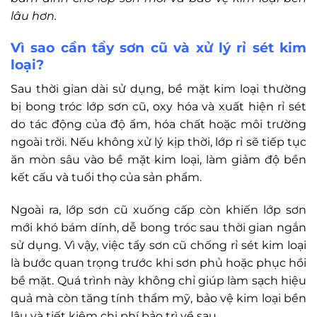
lâu hơn.
Vì sao cần tẩy sơn cũ và xử lý rỉ sét kim
loại?
Sau thời gian dài sử dụng, bề mặt kim loại thường
bị bong tróc lớp sơn cũ, oxy hóa và xuất hiện rỉ sét
do tác động của độ ẩm, hóa chất hoặc môi trường
ngoài trời. Nếu không xử lý kịp thời, lớp rỉ sẽ tiếp tục
ăn mòn sâu vào bề mặt kim loại, làm giảm độ bền
kết cấu và tuổi thọ của sản phẩm.
Ngoài ra, lớp sơn cũ xuống cấp còn khiến lớp sơn
mới khó bám dính, dễ bong tróc sau thời gian ngắn
sử dụng. Vì vậy, việc tẩy sơn cũ chống rỉ sét kim loại
là bước quan trọng trước khi sơn phủ hoặc phục hồi
bề mặt. Quá trình này không chỉ giúp làm sạch hiệu
quả mà còn tăng tính thẩm mỹ, bảo vệ kim loại bền
lâu và tiết kiệm chi phí bảo trì về sau.