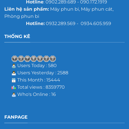
Hotline
: 0902.289.689 - 090.172.1919
Liên hệ sản phẩm:
Máy phun bi, Máy phun cát,
Phòng phun bi
Hotline:
0932.289.569 - 0934.605.959
THỐNG KÊ
Users Today : 580
Users Yesterday : 2588
This Month : 15444
Total views : 8359770
Who's Online : 16
FANPAGE