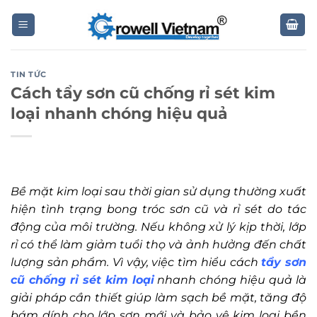
Skip
to
content
TIN TỨC
Cách tẩy sơn cũ chống rỉ sét kim
loại nhanh chóng hiệu quả
Bề mặt kim loại sau thời gian sử dụng thường xuất
hiện tình trạng bong tróc sơn cũ và rỉ sét do tác
động của môi trường. Nếu không xử lý kịp thời, lớp
rỉ có thể làm giảm tuổi thọ và ảnh hưởng đến chất
lượng sản phẩm. Vì vậy, việc tìm hiểu cách
tẩy sơn
cũ chống rỉ sét kim loại
nhanh chóng hiệu quả là
giải pháp cần thiết giúp làm sạch bề mặt, tăng độ
bám dính cho lớp sơn mới và bảo vệ kim loại bền