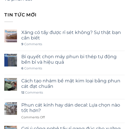
TIN TỨC MỚI
Xăng có tẩy được rỉ sét không? Sự thật bạn
cần biết
9
Comments
Bí quyết chọn máy phun bi thép tự động
bền bỉ và hiệu quả
6
Comments
Cách tạo nhám bề mặt kim loại bằng phun
cát đạt chuẩn
12
Comments
Phun cát kính hay dán decal: Lựa chọn nào
tốt hơn?
on
Comments Off
Phun
cát
Gợi ý công nghệ tẩy rỉ gang đúc cho xưởng