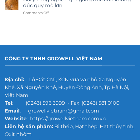
kính
đúc quy mô lớn
hay
on
Comments Off
dán
Gợi
decal:
ý
Lựa
công
chọn
nghệ
nào
tẩy
tốt
rỉ
hơn?
gang
đúc
CÔNG TY TNHH GROWELL VIỆT NAM
cho
xưởng
đúc
quy
Địa chỉ:
Lô Đất CN1, KCN vừa và nhỏ Xã Nguyên
mô
Khê, Xã Nguyên Khê, Huyện Đông Anh, Tp Hà Nội,
lớn
Việt Nam
Tel
: (0243) 596 3999 - Fax: (0243) 581 0100
Email
: growellvietnam@gmail.com
Website
: https://growellvietnam.com.vn
Liên hệ sản phẩm:
Bi thép, Hạt thép, Hạt thủy tinh,
Oxit nhôm