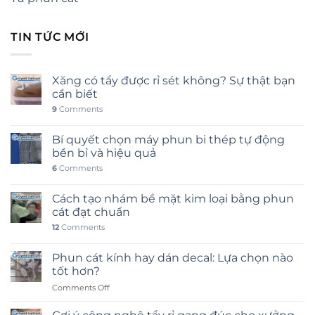
TIN TỨC MỚI
Xăng có tẩy được rỉ sét không? Sự thật bạn
cần biết
9
Comments
Bí quyết chọn máy phun bi thép tự động
bền bỉ và hiệu quả
6
Comments
Cách tạo nhám bề mặt kim loại bằng phun
cát đạt chuẩn
12
Comments
Phun cát kính hay dán decal: Lựa chọn nào
tốt hơn?
on
Comments Off
Phun
cát