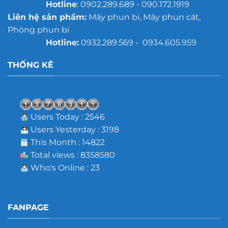
Hotline
: 0902.289.689 - 090.172.1919
Liên hệ sản phẩm:
Máy phun bi, Máy phun cát,
Phòng phun bi
Hotline:
0932.289.569 - 0934.605.959
THỐNG KÊ
Users Today : 2546
Users Yesterday : 3198
This Month : 14822
Total views : 8358580
Who's Online : 23
FANPAGE