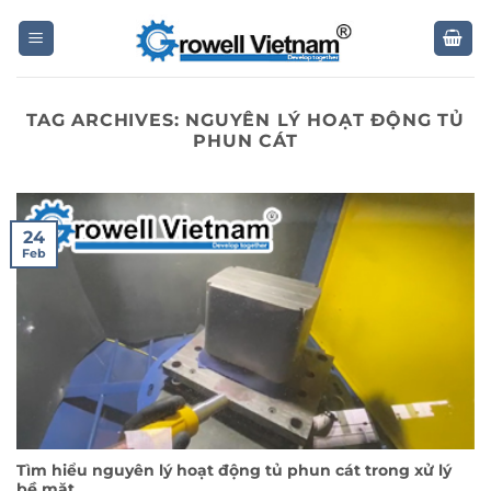
Skip
to
content
TAG ARCHIVES:
NGUYÊN LÝ HOẠT ĐỘNG TỦ
PHUN CÁT
24
Feb
Tìm hiểu nguyên lý hoạt động tủ phun cát trong xử lý
bề mặt