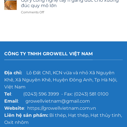
Gợi ý công nghệ tẩy rỉ gang đúc cho xưởng
kính
đúc quy mô lớn
hay
on
Comments Off
dán
Gợi
decal:
ý
Lựa
công
chọn
nghệ
nào
tẩy
tốt
rỉ
hơn?
gang
đúc
CÔNG TY TNHH GROWELL VIỆT NAM
cho
xưởng
đúc
quy
Địa chỉ:
Lô Đất CN1, KCN vừa và nhỏ Xã Nguyên
mô
Khê, Xã Nguyên Khê, Huyện Đông Anh, Tp Hà Nội,
lớn
Việt Nam
Tel
: (0243) 596 3999 - Fax: (0243) 581 0100
Email
: growellvietnam@gmail.com
Website
: https://growellvietnam.com.vn
Liên hệ sản phẩm:
Bi thép, Hạt thép, Hạt thủy tinh,
Oxit nhôm