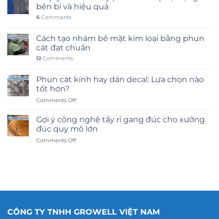
bền bỉ và hiệu quả
6
Comments
Cách tạo nhám bề mặt kim loại bằng phun
cát đạt chuẩn
12
Comments
Phun cát kính hay dán decal: Lựa chọn nào
tốt hơn?
on
Comments Off
Phun
cát
Gợi ý công nghệ tẩy rỉ gang đúc cho xưởng
kính
đúc quy mô lớn
hay
on
Comments Off
dán
Gợi
decal:
ý
Lựa
công
chọn
nghệ
nào
tẩy
tốt
rỉ
hơn?
gang
đúc
CÔNG TY TNHH GROWELL VIỆT NAM
cho