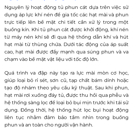
Nguyên lý hoạt động tủ phun cát dựa trên việc sử
dụng áp lực khí nén để gia tốc các hạt mài và phun
trực tiếp lên bề mặt chi tiết cần xử lý trong một
buồng kín. Khi tủ phun cát được khởi động, khí nén
từ máy nén khí sẽ đi qua hệ thống dẫn khí và hút
hạt mài từ thùng chứa. Dưới tác động của áp suất
cao, hạt mài được đẩy mạnh qua súng phun và va
chạm vào bề mặt vật liệu với tốc độ lớn.
Quá trình va đập này tạo ra lực mài mòn cơ học,
giúp loại bỏ rỉ sét, sơn cũ, tạp chất bám dính hoặc
tạo độ nhám theo yêu cầu kỹ thuật. Sau khi phun,
hạt mài rơi xuống đáy tủ, được thu hồi qua phễu và
hệ thống sàng lọc để loại bỏ bụi mịn trước khi tái sử
dụng. Đồng thời, hệ thống hút lọc bụi hoạt động
liên tục nhằm đảm bảo tầm nhìn trong buồng
phun và an toàn cho người vận hành.