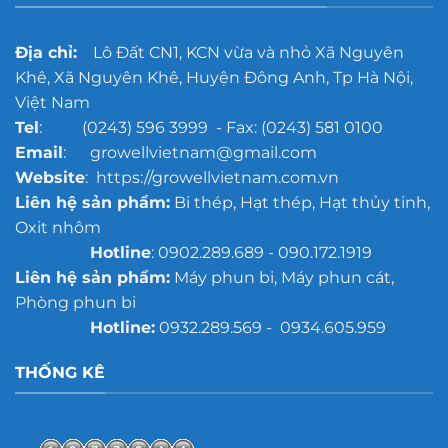
xưởng
đúc
quy
Địa chỉ:
Lô Đất CN1, KCN vừa và nhỏ Xã Nguyên
mô
Khê, Xã Nguyên Khê, Huyện Đông Anh, Tp Hà Nội,
lớn
Việt Nam
Tel
: (0243) 596 3999 - Fax: (0243) 581 0100
Email
: growellvietnam@gmail.com
Website
: https://growellvietnam.com.vn
Liên hệ sản phẩm:
Bi thép, Hạt thép, Hạt thủy tinh,
Oxit nhôm
Hotline
: 0902.289.689 - 090.172.1919
Liên hệ sản phẩm:
Máy phun bi, Máy phun cát,
Phòng phun bi
Hotline:
0932.289.569 - 0934.605.959
THỐNG KÊ