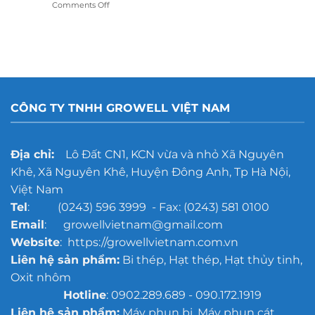
on
Comments Off
dán
Gợi
decal:
ý
Lựa
công
chọn
nghệ
nào
tẩy
tốt
rỉ
hơn?
gang
đúc
CÔNG TY TNHH GROWELL VIỆT NAM
cho
xưởng
đúc
quy
Địa chỉ:
Lô Đất CN1, KCN vừa và nhỏ Xã Nguyên
mô
Khê, Xã Nguyên Khê, Huyện Đông Anh, Tp Hà Nội,
lớn
Việt Nam
Tel
: (0243) 596 3999 - Fax: (0243) 581 0100
Email
: growellvietnam@gmail.com
Website
: https://growellvietnam.com.vn
Liên hệ sản phẩm:
Bi thép, Hạt thép, Hạt thủy tinh,
Oxit nhôm
Hotline
: 0902.289.689 - 090.172.1919
Liên hệ sản phẩm:
Máy phun bi, Máy phun cát,