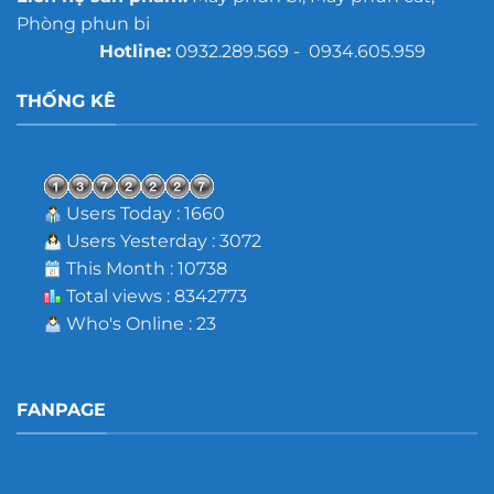
Phòng phun bi
Hotline:
0932.289.569 - 0934.605.959
THỐNG KÊ
Users Today : 1660
Users Yesterday : 3072
This Month : 10738
Total views : 8342773
Who's Online : 23
FANPAGE