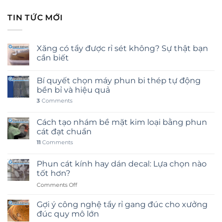
TIN TỨC MỚI
Xăng có tẩy được rỉ sét không? Sự thật bạn
cần biết
Bí quyết chọn máy phun bi thép tự động
bền bỉ và hiệu quả
3
Comments
Cách tạo nhám bề mặt kim loại bằng phun
cát đạt chuẩn
11
Comments
Phun cát kính hay dán decal: Lựa chọn nào
tốt hơn?
on
Comments Off
Phun
cát
Gợi ý công nghệ tẩy rỉ gang đúc cho xưởng
kính
đúc quy mô lớn
hay