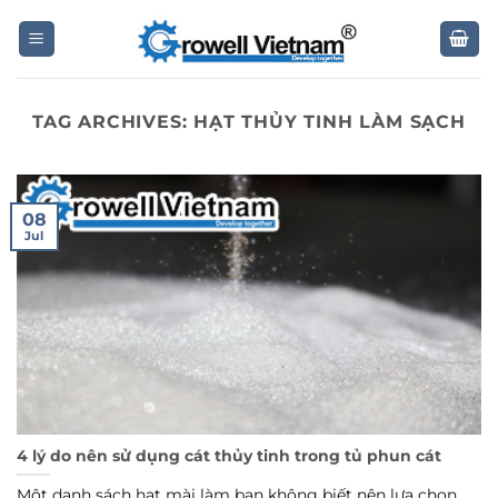
Skip
to
content
TAG ARCHIVES:
HẠT THỦY TINH LÀM SẠCH
08
Jul
4 lý do nên sử dụng cát thủy tinh trong tủ phun cát
Một danh sách hạt mài làm bạn không biết nên lựa chọn