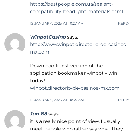
https://bestpeople.com.ua/sealant-
compatibility-headlight-materials.html
12 JANUARY, 2025 AT 10:27 AM
REPLY
WinpotCasino
says:
http://www.winpot.directorio-de-casinos-
mx.com
Download latest version of the
application bookmaker winpot – win
today!
winpot.directorio-de-casinos-mx.com
12 JANUARY, 2025 AT 10:45 AM
REPLY
Jun 88
says:
it is a really nice point of view. I usually
meet people who rather say what they