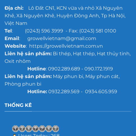
bật
Địa chỉ:
Lô Đất CN1, KCN vừa và nhỏ Xã Nguyên
Khê, Xã Nguyên Khê, Huyện Đông Anh, Tp Hà Nội,
Việt Nam
Tel
: (0243) 596 3999 - Fax: (0243) 581 0100
Email
: growellvietnam@gmail.com
Website
: https://growellvietnam.com.vn
Liên hệ sản phẩm:
Bi thép, Hạt thép, Hạt thủy tinh,
Oxit nhôm
Hotline
: 0902.289.689 - 090.172.1919
Liên hệ sản phẩm:
Máy phun bi, Máy phun cát,
Phòng phun bi
Hotline:
0932.289.569 - 0934.605.959
THỐNG KÊ
Users Today : 268