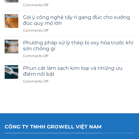
on
Comments Off
Phun
cát
Gợi ý công nghệ tẩy rỉ gang đúc cho xưởng
kính
đúc quy mô lớn
hay
on
Comments Off
dán
Gợi
decal:
ý
Lựa
Phương pháp xử lý thép bị oxy hóa trước khi
công
chọn
sơn chống gỉ
nghệ
nào
on
Comments Off
tẩy
tốt
Phương
rỉ
hơn?
pháp
gang
Phun cát làm sạch kim loại và những ưu
xử
đúc
điểm nổi bật
lý
cho
on
Comments Off
thép
xưởng
Phun
bị
đúc
cát
oxy
quy
làm
hóa
mô
sạch
trước
lớn
kim
khi
loại
sơn
và
chống
những
gỉ
CÔNG TY TNHH GROWELL VIỆT NAM
ưu
điểm
nổi