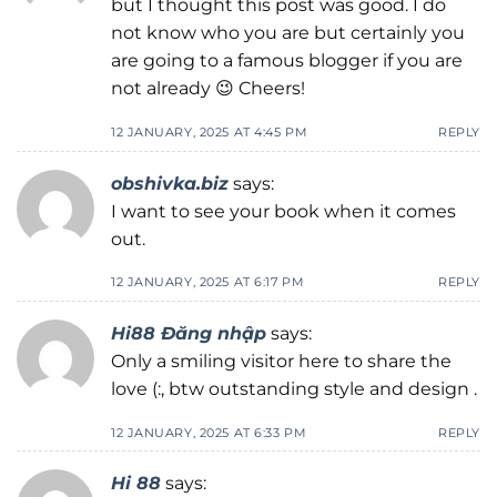
but I thought this post was good. I do
not know who you are but certainly you
are going to a famous blogger if you are
not already 😉 Cheers!
12 JANUARY, 2025 AT 4:45 PM
REPLY
obshivka.biz
says:
I want to see your book when it comes
out.
12 JANUARY, 2025 AT 6:17 PM
REPLY
Hi88 Đăng nhập
says:
Only a smiling visitor here to share the
love (:, btw outstanding style and design .
12 JANUARY, 2025 AT 6:33 PM
REPLY
Hi 88
says: