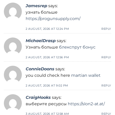
Jamesrep
says:
узнать больше
https://progunsupply.com/
2 AUGUST, 2026 AT 12:24 PM
REPLY
MichaelDrasp
says:
Узнать больше
блекспрут бонус
2 AUGUST, 2026 AT 12:56 PM
REPLY
ConnieDoons
says:
you could check here
martian wallet
2 AUGUST, 2026 AT 9:02 PM
REPLY
CraigHooks
says:
выберите ресурсы
https://slon2-at.at/
3 AUGUST, 2026 AT 12:58 AM
REPLY