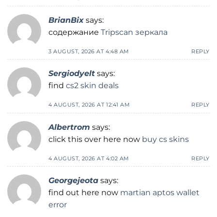
BrianBix
says:
содержание
Tripscan зеркала
3 AUGUST, 2026 AT 4:48 AM
REPLY
Sergiodyelt
says:
find
cs2 skin deals
4 AUGUST, 2026 AT 12:41 AM
REPLY
Albertrom
says:
click this over here now
buy cs skins
4 AUGUST, 2026 AT 4:02 AM
REPLY
Georgejeota
says:
find out here now
martian aptos wallet
error