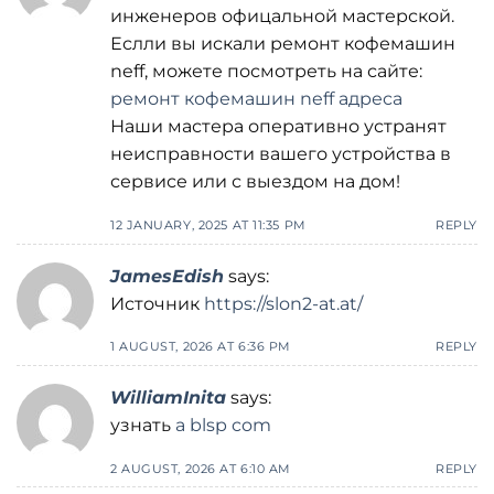
инженеров офицальной мастерской.
Еслли вы искали ремонт кофемашин
neff, можете посмотреть на сайте:
ремонт кофемашин neff адреса
Наши мастера оперативно устранят
неисправности вашего устройства в
сервисе или с выездом на дом!
12 JANUARY, 2025 AT 11:35 PM
REPLY
JamesEdish
says:
Источник
https://slon2-at.at/
1 AUGUST, 2026 AT 6:36 PM
REPLY
WilliamInita
says:
узнать
a blsp com
2 AUGUST, 2026 AT 6:10 AM
REPLY