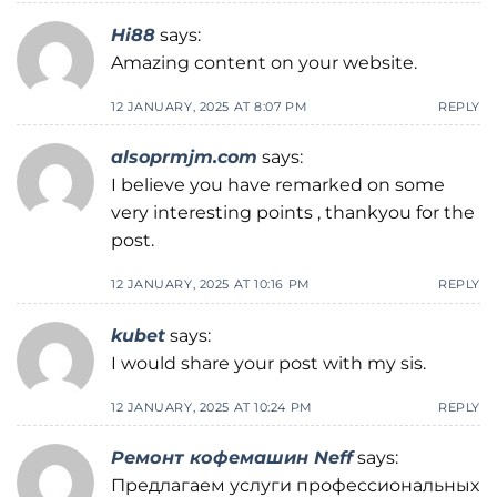
Hi88
says:
Amazing content on your website.
12 JANUARY, 2025 AT 8:07 PM
REPLY
alsoprmjm.com
says:
I believe you have remarked on some
very interesting points , thankyou for the
post.
12 JANUARY, 2025 AT 10:16 PM
REPLY
kubet
says:
I would share your post with my sis.
12 JANUARY, 2025 AT 10:24 PM
REPLY
Ремонт кофемашин Neff
says:
Предлагаем услуги профессиональных