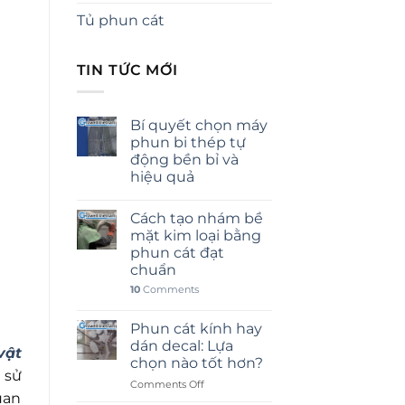
Tủ phun cát
TIN TỨC MỚI
Bí quyết chọn máy
phun bi thép tự
động bền bỉ và
hiệu quả
Cách tạo nhám bề
mặt kim loại bằng
phun cát đạt
chuẩn
10
Comments
Phun cát kính hay
dán decal: Lựa
vật
chọn nào tốt hơn?
 sử
on
Comments Off
uan
Phun