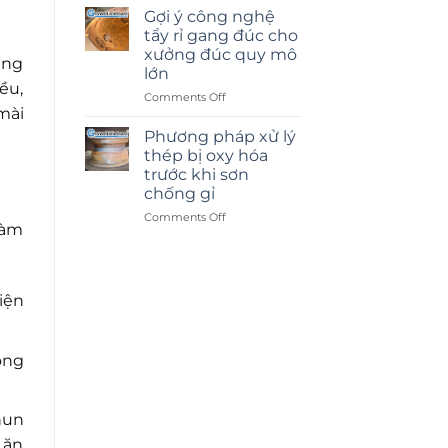
cát
Gợi ý công nghệ
kính
tẩy rỉ gang đúc cho
hay
xưởng đúc quy mô
ạng
dán
lớn
decal:
ều,
Lựa
on
Comments Off
mài
chọn
Gợi
nào
ý
Phương pháp xử lý
tốt
công
thép bị oxy hóa
hơn?
nghệ
trước khi sơn
tẩy
chống gỉ
rỉ
gang
on
Comments Off
làm
đúc
Phương
cho
pháp
xưởng
xử
đúc
lý
iện
quy
thép
mô
bị
lớn
oxy
hóa
ông
trước
khi
sơn
hun
chống
gỉ
 ăn