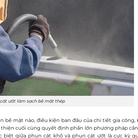
cát ướt làm sạch bề mặt thép
n bề mặt nào, điều kiện ban đầu của chi tiết gia công,
n thiện cuối cùng quyết định phần lớn phương pháp cần
ác biệt giữa phun cát khô và phun cát ướt là cực kỳ q