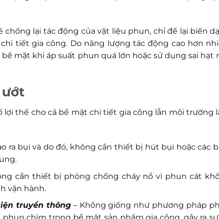
 chống lại tác động của vật liệu phun, chỉ để lại biến d
hi tiết gia công. Do năng lượng tác động cao hơn nhi
 bề mặt khi áp suất phun quá lớn hoặc sử dụng sai hạt 
 ướt
ợi thế cho cả bề mặt chi tiết gia công lẫn môi trường 
 ra bụi và do đó, không cần thiết bị hút bụi hoặc các b
ung.
ng cần thiết bị phòng chống cháy nổ vì phun cát kh
nh vận hành.
iện truyền thông
– Không giống như phương pháp p
ệu phun chìm trong bề mặt sản phẩm gia công, gây ra sự