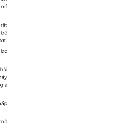
 nổ
rất
 bộ
ớt.
 bỏ
hải
háy
gia
hấp
 mờ