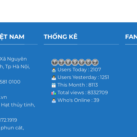
IỆT NAM
THỐNG KÊ
FA
 Xã Nguyên
, Tp Hà Nội,
Users Today : 2107
Users Yesterday : 1251
581 0100
This Month : 8113
m
Total views : 8332709
.vn
Who's Online : 39
 Hạt thủy tinh,
172.1919
 phun cát,