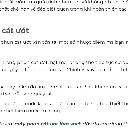
 ít mài mòn của quá trình phun ướt và không bị cong v
chặt chẽ hơn và đặc biệt quan trọng khi hoàn thiện các 
cát ướt
 phun cát ướt vẫn tồn tại một số nhược điểm mà bạn 
 Trong phun cát ướt, hạt mài không thể tiếp tục sử d
ục, gây ra tắc béc phun cát. Chính vì vậy, nó chỉ thích 
loại xảy ra khi độ ẩm bề mặt quá cao. Sau khi phun cát ư
rỉ sét dễ dàng quay lại
u hao lượng nước khá cao nên cần các biện pháp thiết t
ặc tiết kiệm nước sử dụng.
c loại
máy phun cát ướt làm sạch
đầy đủ các dung tí