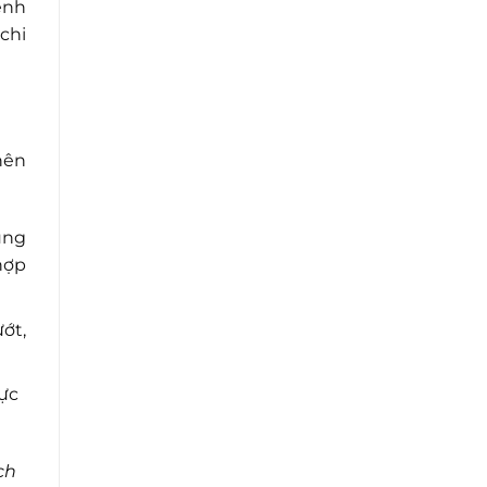
ênh
chi
nên
ụng
hợp
ớt,
hực
ch