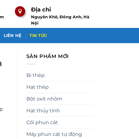
Địa chỉ
om
Nguyên Khê, Đông Anh, Hà
Nội
LIÊN HỆ
TIN TỨC
SẢN PHẨM MỚI
h
Bi thép
Hạt thép
Bột oxit nhôm
p
Hạt thủy tinh
Cối phun cát
Máy phun cát tự động