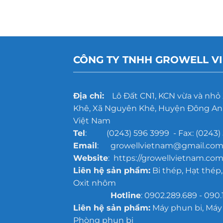
CÔNG TY TNHH GROWELL V
Địa chỉ:
Lô Đất CN1, KCN vừa và nhỏ
Khê, Xã Nguyên Khê, Huyện Đông Anh
Việt Nam
Tel
: (0243) 596 3999 - Fax: (0243) 
Email
: growellvietnam@gmail.co
Website
: https://growellvietnam.com
Liên hệ sản phẩm:
Bi thép, Hạt thép,
Oxit nhôm
Hotline
: 0902.289.689 - 090.
Liên hệ sản phẩm:
Máy phun bi, Máy
Phòng phun bi