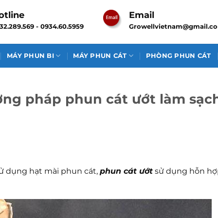
otline
Email
32.289.569 - 0934.60.5959
Growellvietnam@gmail.c
MÁY PHUN BI
MÁY PHUN CÁT
PHÒNG PHUN CÁT
ng pháp phun cát ướt làm sạc
ử dụng hạt mài phun cát,
phun cát ướt
sử dụng hỗn hợ