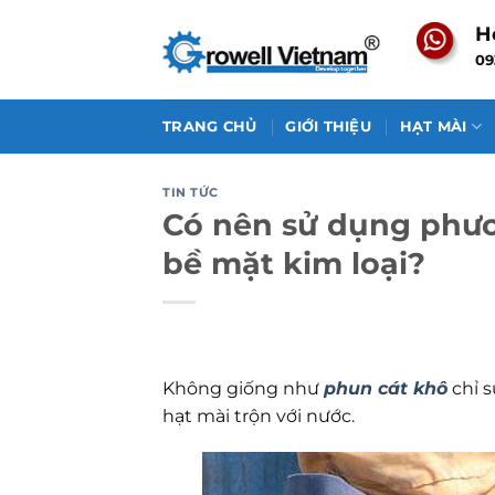
Skip
H
to
09
content
TRANG CHỦ
GIỚI THIỆU
HẠT MÀI
TIN TỨC
Có nên sử dụng phươ
bề mặt kim loại?
Không giống như
phun cát khô
chỉ s
hạt mài trộn với nước.