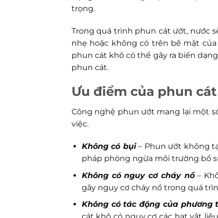
trọng.
Trong quá trình phun cát ướt, nước sẽ
nhẹ hoặc không có trên bề mặt của c
phun cát khô có thể gây ra biến dạng
phun cát.
Ưu điểm của phun cát
Công nghệ phun ướt mang lại một số l
việc.
Không có bụi
– Phun ướt không tạo
pháp phòng ngừa môi trường bổ s
Không có nguy cơ cháy nổ
– Khô
gây nguy cơ cháy nổ trong quá trì
Không có tác động của phương t
cát khô có nguy cơ các hạt vật li