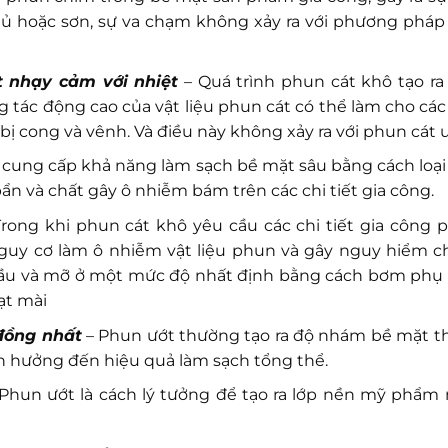
hủ hoặc sơn, sự va chạm không xảy ra với phương pháp
t nhạy cảm với nhiệt
– Quá trình phun cát khô tạo ra 
g tác động cao của vật liệu phun cát có thể làm cho các
cong và vênh. Và điều này không xảy ra với phun cát ư
cung cấp khả năng làm sạch bề mặt sâu bằng cách loại
bẩn và chất gây ô nhiễm bám trên các chi tiết gia công.
rong khi phun cát khô yêu cầu các chi tiết gia công p
uy cơ làm ô nhiễm vật liệu phun và gây nguy hiểm c
 dầu và mỡ ở một mức độ nhất định bằng cách bơm phụ 
ạt mài
 đồng nhất
– Phun ướt thường tạo ra độ nhám bề mặt t
 hưởng đến hiệu quả làm sạch tổng thể.
Phun ướt là cách lý tưởng để tạo ra lớp nền mỹ phẩm