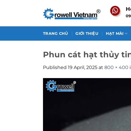
Skip
H
to
09
content
TRANG CHỦ
GIỚI THIỆU
HẠT MÀI
Phun cát hạt thủy ti
Published
19 April, 2025
at
800 × 400