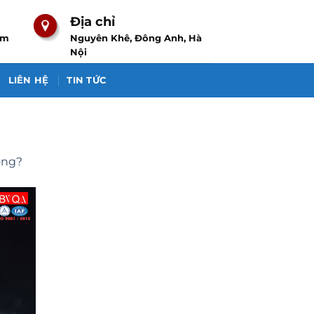
Địa chỉ
om
Nguyên Khê, Đông Anh, Hà
Nội
LIÊN HỆ
TIN TỨC
ông?