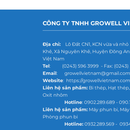
CÔNG TY TNHH GROWELL V
Địa chỉ:
Lô Đất CN1, KCN vừa và nhỏ
Khê, Xã Nguyên Khê, Huyện Đông Anh
Việt Nam
Tel
: (0243) 596 3999 - Fax: (0243) 
Email
: growellvietnam@gmail.co
Website
: https://growellvietnam.com
Liên hệ sản phẩm:
Bi thép, Hạt thép,
Oxit nhôm
Hotline
: 0902.289.689 - 090.
Liên hệ sản phẩm:
Máy phun bi, Máy
Phòng phun bi
Hotline:
0932.289.569 - 093