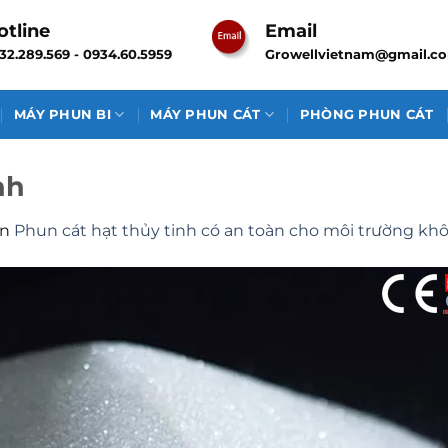
otline
Email
32.289.569 - 0934.60.5959
Growellvietnam@gmail.c
MÁY PHUN BI
MÁY PHUN CÁT
PHÒNG PHUN CÁT
nh
in
Phun cát hạt thủy tinh có an toàn cho môi trường kh