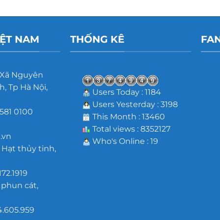
IỆT NAM
THỐNG KÊ
FA
 Xã Nguyên
, Tp Hà Nội,
Users Today : 1184
Users Yesterday : 3198
581 0100
This Month : 13460
m
Total views : 8352127
.vn
Who's Online : 19
 Hạt thủy tinh,
172.1919
 phun cát,
4.605.959