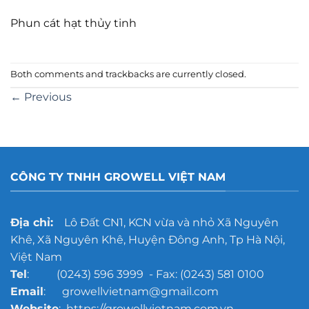
Phun cát hạt thủy tinh
Both comments and trackbacks are currently closed.
←
Previous
CÔNG TY TNHH GROWELL VIỆT NAM
Địa chỉ:
Lô Đất CN1, KCN vừa và nhỏ Xã Nguyên
Khê, Xã Nguyên Khê, Huyện Đông Anh, Tp Hà Nội,
Việt Nam
Tel
: (0243) 596 3999 - Fax: (0243) 581 0100
Email
: growellvietnam@gmail.com
Website
: https://growellvietnam.com.vn