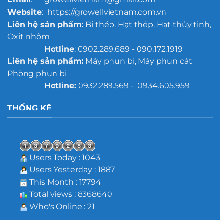
Website
: https://growellvietnam.com.vn
Liên hệ sản phẩm:
Bi thép, Hạt thép, Hạt thủy tinh,
Oxit nhôm
Hotline
: 0902.289.689 - 090.172.1919
Liên hệ sản phẩm:
Máy phun bi, Máy phun cát,
Phòng phun bi
Hotline:
0932.289.569 - 0934.605.959
THỐNG KÊ
Users Today : 1043
Users Yesterday : 1887
This Month : 17794
Total views : 8368640
Who's Online : 21