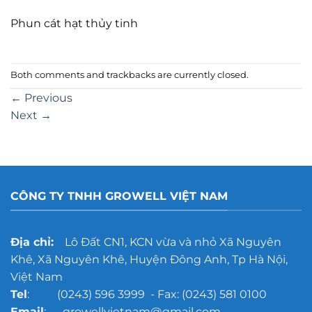
Phun cát hạt thủy tinh
Both comments and trackbacks are currently closed.
←
Previous
Next
→
CÔNG TY TNHH GROWELL VIỆT NAM
Địa chỉ:
Lô Đất CN1, KCN vừa và nhỏ Xã Nguyên
Khê, Xã Nguyên Khê, Huyện Đông Anh, Tp Hà Nội,
Việt Nam
Tel
: (0243) 596 3999 - Fax: (0243) 581 0100
Email
: growellvietnam@gmail.com