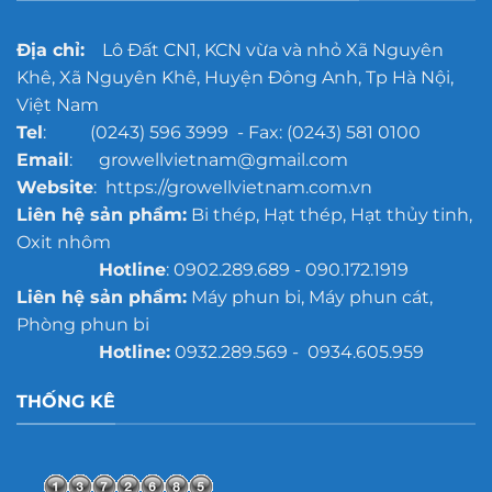
xưởng
đúc
quy
Địa chỉ:
Lô Đất CN1, KCN vừa và nhỏ Xã Nguyên
mô
Khê, Xã Nguyên Khê, Huyện Đông Anh, Tp Hà Nội,
lớn
Việt Nam
Tel
: (0243) 596 3999 - Fax: (0243) 581 0100
Email
: growellvietnam@gmail.com
Website
: https://growellvietnam.com.vn
Liên hệ sản phẩm:
Bi thép, Hạt thép, Hạt thủy tinh,
Oxit nhôm
Hotline
: 0902.289.689 - 090.172.1919
Liên hệ sản phẩm:
Máy phun bi, Máy phun cát,
Phòng phun bi
Hotline:
0932.289.569 - 0934.605.959
THỐNG KÊ