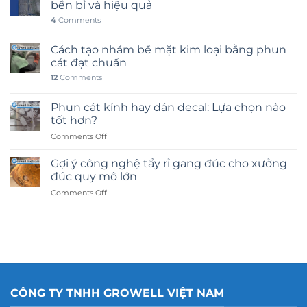
bền bỉ và hiệu quả
4
Comments
Cách tạo nhám bề mặt kim loại bằng phun
cát đạt chuẩn
12
Comments
Phun cát kính hay dán decal: Lựa chọn nào
tốt hơn?
on
Comments Off
Phun
cát
Gợi ý công nghệ tẩy rỉ gang đúc cho xưởng
kính
đúc quy mô lớn
hay
on
Comments Off
dán
Gợi
decal:
ý
Lựa
công
chọn
nghệ
nào
tẩy
tốt
rỉ
hơn?
gang
đúc
CÔNG TY TNHH GROWELL VIỆT NAM
cho